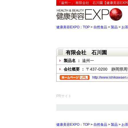
「遠州一」:有限会社 石川園【健康美容EXP
健康美容EXPO：TOP
>
自然食品
>
製品
>
お
有限会社 石川園
製品名 ：
遠州一
会社概要 ：
〒437-0200 静岡県
http://www.ishikawaen.
PRサイト
健康美容EXPO：TOP
>
自然食品
>
製品
>
お