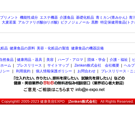
プリメント
機能性成分
エステ機器
介護食品
基礎化粧品
青ミカン(青みかん)
青汁
大麦若葉
アルファリポ酸(αリポ酸)
ピクノジェノール
黒酢
特定保健用食品(トク
化粧品
健康食品の原料
美容・化粧品の製造
健康食品の機器設備
自然食品
│
健康用品・器具
│
美容
│
ハーブ・アロマ
│
団体・学会
│
介護・福祉
│
ホーム
|
プレスリリース
|
サイトマップ
|
Zenken株式会社 会社概要
|
ヘルプ
ポリシー
|
利用規約
|
個人情報保護ポリシー
|
お問合わせ
|
プレスリリース・ニ
Copyright© 2005-2023
健康美容EXPO
[
Zenken株式会社
] All Rights Reserved.