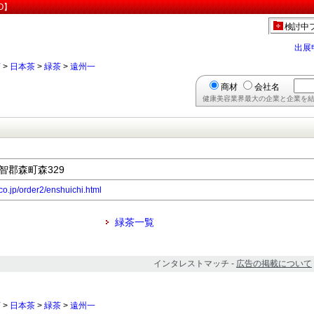
O】
検討中
出展
茶
>
日本茶
>
緑茶
>
遠州一
商材
会社名
健康美容業界最大の企業と企業を結
周智郡森町森329
co.jp/order2/enshuichi.html
緑茶一覧
インタレストマッチ -
広告の掲載について
茶
>
日本茶
>
緑茶
>
遠州一