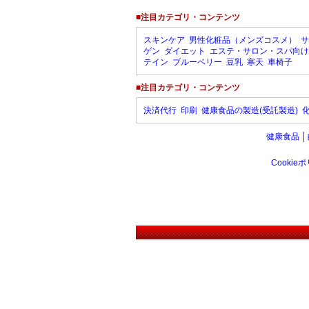
■注目カテゴリ・コンテンツ
スキンケア
男性化粧品（メンズコスメ）
サ
ゲン
ダイエット
エステ・サロン・スパ向け
テイン
ブルーベリー
豆乳
寒天
車椅子
■注目カテゴリ・コンテンツ
決済代行
印刷
健康食品の製造(受託製造)
健康食品
│
Cookie