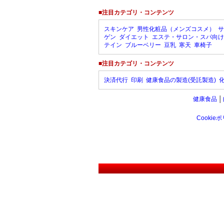
■注目カテゴリ・コンテンツ
スキンケア
男性化粧品（メンズコスメ）
サ
ゲン
ダイエット
エステ・サロン・スパ向け
テイン
ブルーベリー
豆乳
寒天
車椅子
■注目カテゴリ・コンテンツ
決済代行
印刷
健康食品の製造(受託製造)
健康食品
│
Cookie