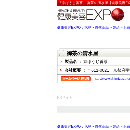
「京ほうじ番茶」:御茶の清水屋【健康美容EX
健康美容EXPO：TOP
>
自然食品
>
製品
>
お
御茶の清水屋
製品名 ：
京ほうじ番茶
会社概要 ：
〒611-0021 京都府
http://www.shimizuya.
PRサイト
健康美容EXPO：TOP
>
自然食品
>
製品
>
お