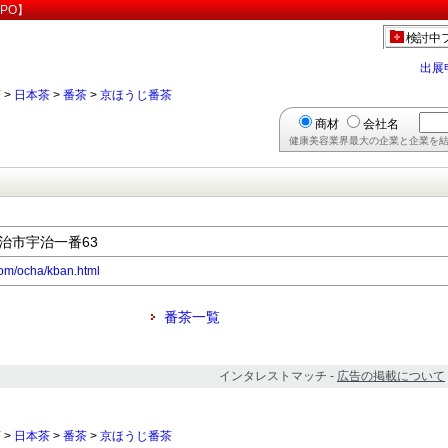
PO】
検討中
出展
茶
>
日本茶
>
番茶
>
京ほうじ番茶
商材
会社名
健康美容業界最大の企業と企業を結
宇治市宇治一番63
com/ocha/kban.html
番茶一覧
インタレストマッチ -
広告の掲載について
茶
>
日本茶
>
番茶
>
京ほうじ番茶