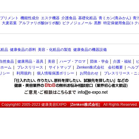
プリメント
機能性成分
エステ機器
介護食品
基礎化粧品
青ミカン(青みかん)
青汁
大麦若葉
アルファリポ酸(αリポ酸)
ピクノジェノール
黒酢
特定保健用食品(トク
化粧品
健康食品の原料
美容・化粧品の製造
健康食品の機器設備
自然食品
│
健康用品・器具
│
美容
│
ハーブ・アロマ
│
団体・学会
│
介護・福祉
│
ホーム
|
プレスリリース
|
サイトマップ
|
Zenken株式会社 会社概要
|
ヘルプ
ポリシー
|
利用規約
|
個人情報保護ポリシー
|
お問合わせ
|
プレスリリース・ニ
Copyright© 2005-2023
健康美容EXPO
[
Zenken株式会社
] All Rights Reserved.