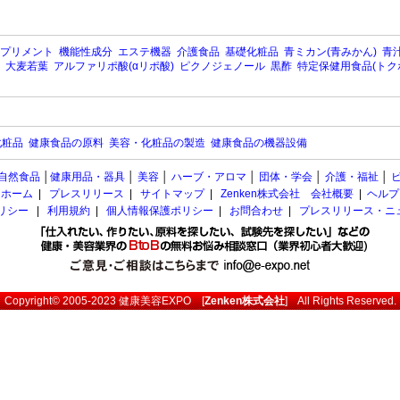
プリメント
機能性成分
エステ機器
介護食品
基礎化粧品
青ミカン(青みかん)
青汁
大麦若葉
アルファリポ酸(αリポ酸)
ピクノジェノール
黒酢
特定保健用食品(トク
化粧品
健康食品の原料
美容・化粧品の製造
健康食品の機器設備
自然食品
│
健康用品・器具
│
美容
│
ハーブ・アロマ
│
団体・学会
│
介護・福祉
│
ホーム
|
プレスリリース
|
サイトマップ
|
Zenken株式会社 会社概要
|
ヘルプ
ポリシー
|
利用規約
|
個人情報保護ポリシー
|
お問合わせ
|
プレスリリース・ニ
Copyright© 2005-2023
健康美容EXPO
[
Zenken株式会社
] All Rights Reserved.