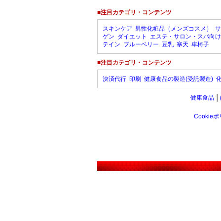
■注目カテゴリ・コンテンツ
スキンケア
男性化粧品（メンズコスメ）
サ
ゲン
ダイエット
エステ・サロン・スパ向け
テイン
ブルーベリー
豆乳
寒天
車椅子
■注目カテゴリ・コンテンツ
決済代行
印刷
健康食品の製造(受託製造)
健康食品
│
Cookie