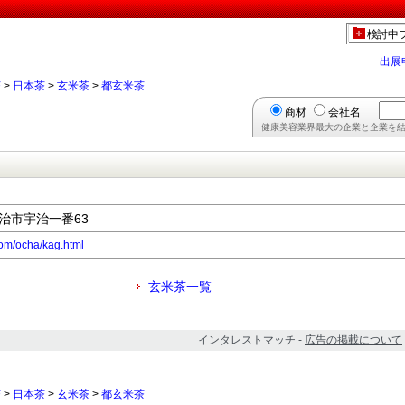
】
検討中
出展
茶
>
日本茶
>
玄米茶
>
都玄米茶
商材
会社名
健康美容業界最大の企業と企業を結
宇治市宇治一番63
com/ocha/kag.html
玄米茶一覧
インタレストマッチ -
広告の掲載について
茶
>
日本茶
>
玄米茶
>
都玄米茶