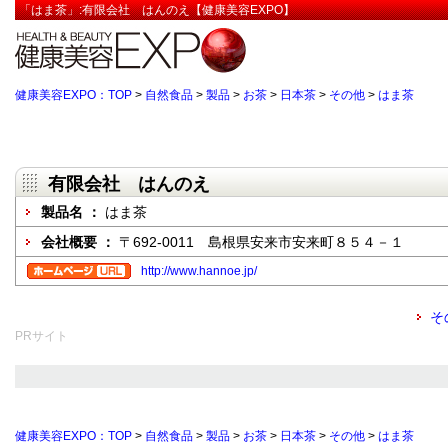
「はま茶」:有限会社 はんのえ【健康美容EXPO】
健康美容EXPO：TOP
>
自然食品
>
製品
>
お茶
>
日本茶
>
その他
>
はま茶
有限会社 はんのえ
製品名 ：
はま茶
会社概要 ：
〒692-0011 島根県安来市安来町８５４－１
http://www.hannoe.jp/
そ
PRサイト
健康美容EXPO：TOP
>
自然食品
>
製品
>
お茶
>
日本茶
>
その他
>
はま茶