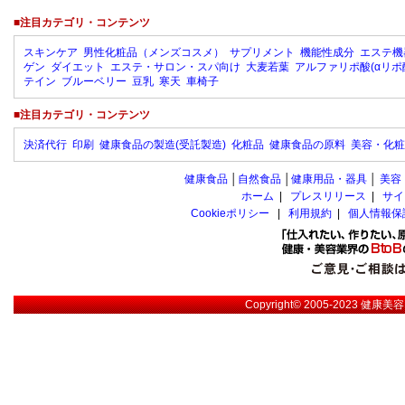
■注目カテゴリ・コンテンツ
スキンケア
男性化粧品（メンズコスメ）
サプリメント
機能性成分
エステ機
ゲン
ダイエット
エステ・サロン・スパ向け
大麦若葉
アルファリポ酸(αリポ
テイン
ブルーベリー
豆乳
寒天
車椅子
■注目カテゴリ・コンテンツ
決済代行
印刷
健康食品の製造(受託製造)
化粧品
健康食品の原料
美容・化粧
健康食品
│
自然食品
│
健康用品・器具
│
美容
ホーム
|
プレスリリース
|
サイ
Cookieポリシー
|
利用規約
|
個人情報保
Copyright© 2005-2023
健康美容