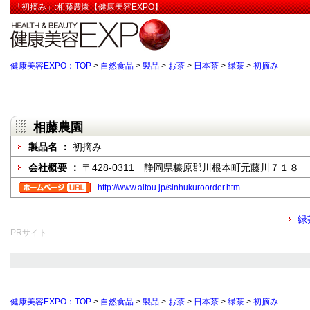
「初摘み」:相藤農園【健康美容EXPO】
健康美容EXPO：TOP
>
自然食品
>
製品
>
お茶
>
日本茶
>
緑茶
>
初摘み
相藤農園
製品名 ：
初摘み
会社概要 ：
〒428-0311 静岡県榛原郡川根本町元藤川７１８
http://www.aitou.jp/sinhukuroorder.htm
緑
PRサイト
健康美容EXPO：TOP
>
自然食品
>
製品
>
お茶
>
日本茶
>
緑茶
>
初摘み