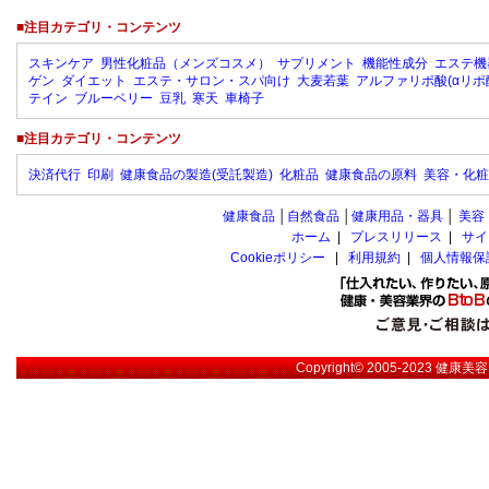
■注目カテゴリ・コンテンツ
スキンケア
男性化粧品（メンズコスメ）
サプリメント
機能性成分
エステ機
ゲン
ダイエット
エステ・サロン・スパ向け
大麦若葉
アルファリポ酸(αリポ
テイン
ブルーベリー
豆乳
寒天
車椅子
■注目カテゴリ・コンテンツ
決済代行
印刷
健康食品の製造(受託製造)
化粧品
健康食品の原料
美容・化粧
健康食品
│
自然食品
│
健康用品・器具
│
美容
ホーム
|
プレスリリース
|
サイ
Cookieポリシー
|
利用規約
|
個人情報保
Copyright© 2005-2023
健康美容