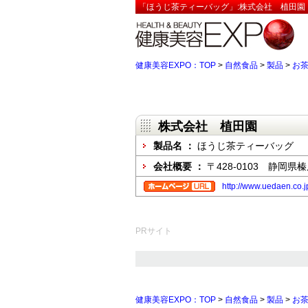
「ほうじ茶ティーバッグ」:株式会社 植田園【
健康美容EXPO：TOP
>
自然食品
>
製品
>
お
株式会社 植田園
製品名 ：
ほうじ茶ティーバッグ
会社概要 ：
〒428-0103 静岡
http://www.uedaen.co.j
PRサイト
健康美容EXPO：TOP
>
自然食品
>
製品
>
お