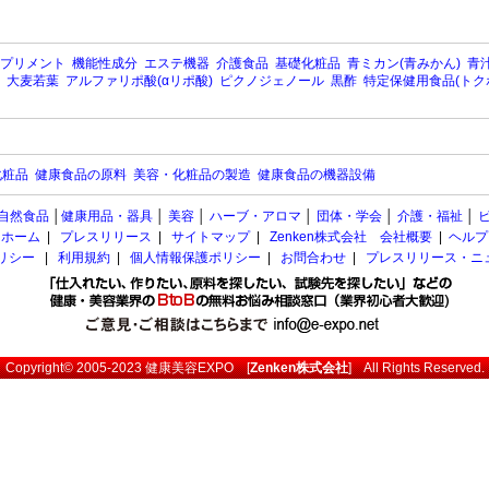
プリメント
機能性成分
エステ機器
介護食品
基礎化粧品
青ミカン(青みかん)
青汁
大麦若葉
アルファリポ酸(αリポ酸)
ピクノジェノール
黒酢
特定保健用食品(トク
化粧品
健康食品の原料
美容・化粧品の製造
健康食品の機器設備
自然食品
│
健康用品・器具
│
美容
│
ハーブ・アロマ
│
団体・学会
│
介護・福祉
│
ホーム
|
プレスリリース
|
サイトマップ
|
Zenken株式会社 会社概要
|
ヘルプ
ポリシー
|
利用規約
|
個人情報保護ポリシー
|
お問合わせ
|
プレスリリース・ニ
Copyright© 2005-2023
健康美容EXPO
[
Zenken株式会社
] All Rights Reserved.