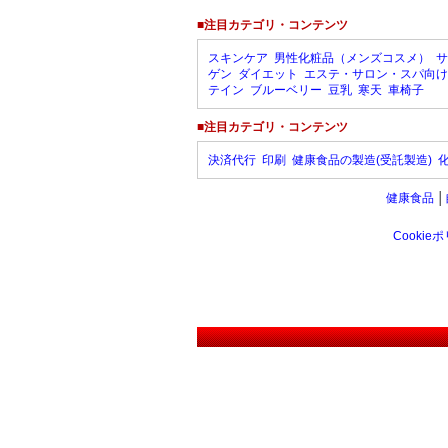
■注目カテゴリ・コンテンツ
スキンケア
男性化粧品（メンズコスメ）
サ
ゲン
ダイエット
エステ・サロン・スパ向け
テイン
ブルーベリー
豆乳
寒天
車椅子
■注目カテゴリ・コンテンツ
決済代行
印刷
健康食品の製造(受託製造)
健康食品
│
Cookie