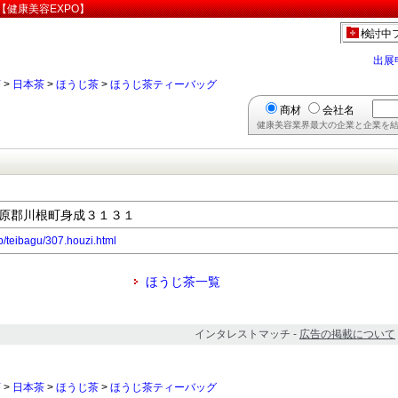
健康美容EXPO】
検討中
出展
茶
>
日本茶
>
ほうじ茶
>
ほうじ茶ティーバッグ
商材
会社名
健康美容業界最大の企業と企業を結
県榛原郡川根町身成３１３１
p/teibagu/307.houzi.html
ほうじ茶一覧
インタレストマッチ -
広告の掲載について
茶
>
日本茶
>
ほうじ茶
>
ほうじ茶ティーバッグ