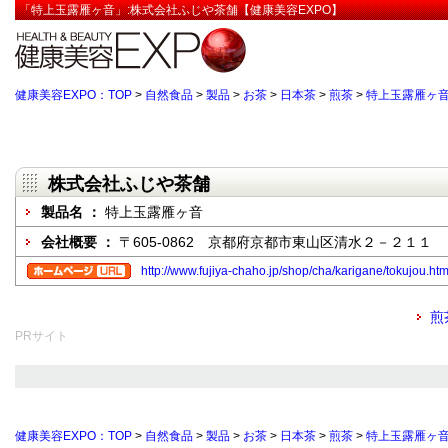
「特上玉露雁ヶ音」:株式会社ふじや茶舗【健康美容EXPO】
健康美容EXPO：TOP
>
自然食品
>
製品
>
お茶
>
日本茶
>
煎茶
>
特上玉露雁ヶ
株式会社ふじや茶舗
製品名 ：
特上玉露雁ヶ音
会社概要 ：
〒605-0862 京都府京都市東山区清水２－２１１
http://www.fujiya-chaho.jp/shop/cha/karigane/tokujou.htm
煎
PRサイト
健康美容EXPO：TOP
>
自然食品
>
製品
>
お茶
>
日本茶
>
煎茶
>
特上玉露雁ヶ