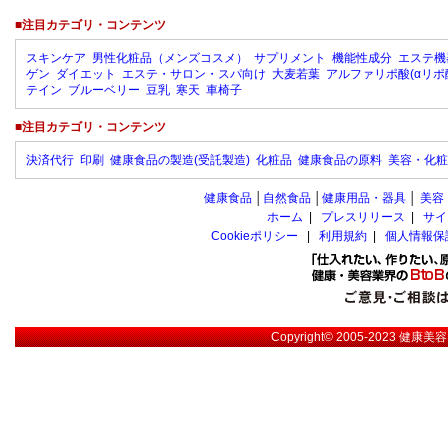
■注目カテゴリ・コンテンツ
スキンケア
男性化粧品（メンズコスメ）
サプリメント
機能性成分
エステ機
ゲン
ダイエット
エステ・サロン・スパ向け
大麦若葉
アルファリポ酸(αリポ
テイン
ブルーベリー
豆乳
寒天
車椅子
■注目カテゴリ・コンテンツ
決済代行
印刷
健康食品の製造(受託製造)
化粧品
健康食品の原料
美容・化粧
健康食品
│
自然食品
│
健康用品・器具
│
美容
ホーム
|
プレスリリース
|
サイ
Cookieポリシー
|
利用規約
|
個人情報保
Copyright© 2005-2023
健康美容