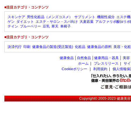
■注目カテゴリ・コンテンツ
スキンケア
男性化粧品（メンズコスメ）
サプリメント
機能性成分
エステ機
ゲン
ダイエット
エステ・サロン・スパ向け
大麦若葉
アルファリポ酸(αリポ
テイン
ブルーベリー
豆乳
寒天
車椅子
■注目カテゴリ・コンテンツ
決済代行
印刷
健康食品の製造(受託製造)
化粧品
健康食品の原料
美容・化粧
健康食品
│
自然食品
│
健康用品・器具
│
美容
ホーム
|
プレスリリース
|
サイ
Cookieポリシー
|
利用規約
|
個人情報保
Copyright© 2005-2023
健康美容