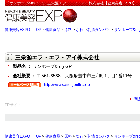
「サンホープ&reg;GP」:三栄源エフ・エフ・アイ株式会社【健康美容EXPO】
健康美容EXPO：TOP
>
健康食品
>
原料
>
な行
>
乳清タンパク
>
サンホープ&reg
三栄源エフ・エフ・アイ株式会社
製品名 ：
サンホープ&reg;GP
会社概要 ：
〒561-8588 大阪府豊中市三和町1丁目1番11号
http://www.saneigenffi.co.jp
乳
PRサイト
健康美容EXPO：TOP
>
健康食品
>
原料
>
な行
>
乳清タンパク
>
サンホープ&reg