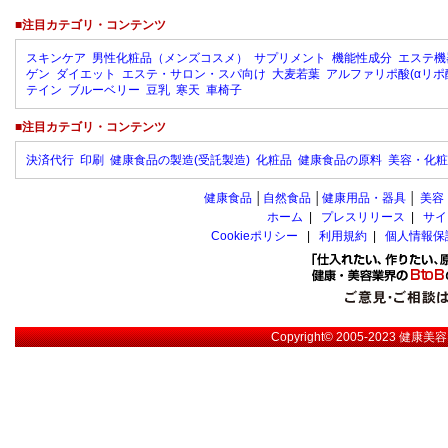
■注目カテゴリ・コンテンツ
スキンケア
男性化粧品（メンズコスメ）
サプリメント
機能性成分
エステ機
ゲン
ダイエット
エステ・サロン・スパ向け
大麦若葉
アルファリポ酸(αリポ
テイン
ブルーベリー
豆乳
寒天
車椅子
■注目カテゴリ・コンテンツ
決済代行
印刷
健康食品の製造(受託製造)
化粧品
健康食品の原料
美容・化粧
健康食品
│
自然食品
│
健康用品・器具
│
美容
ホーム
|
プレスリリース
|
サイ
Cookieポリシー
|
利用規約
|
個人情報保
Copyright© 2005-2023
健康美容