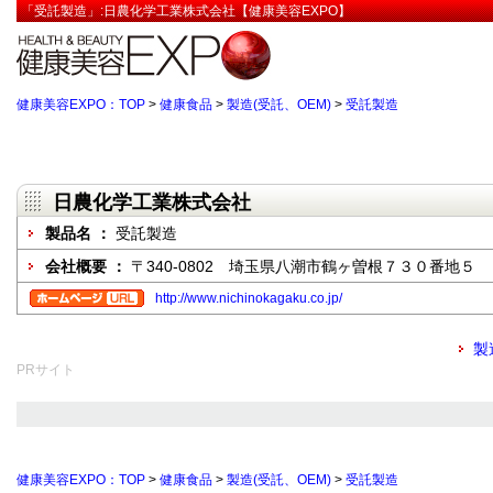
「受託製造」:日農化学工業株式会社【健康美容EXPO】
健康美容EXPO：TOP
>
健康食品
>
製造(受託、OEM)
>
受託製造
日農化学工業株式会社
製品名 ：
受託製造
会社概要 ：
〒340-0802 埼玉県八潮市鶴ヶ曽根７３０番地５
http://www.nichinokagaku.co.jp/
製
PRサイト
健康美容EXPO：TOP
>
健康食品
>
製造(受託、OEM)
>
受託製造