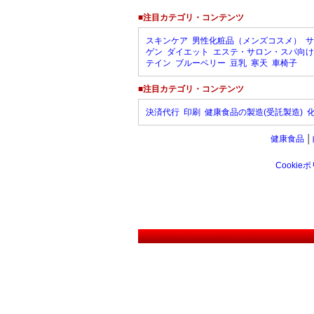
■注目カテゴリ・コンテンツ
スキンケア
男性化粧品（メンズコスメ）
サ
ゲン
ダイエット
エステ・サロン・スパ向け
テイン
ブルーベリー
豆乳
寒天
車椅子
■注目カテゴリ・コンテンツ
決済代行
印刷
健康食品の製造(受託製造)
健康食品
│
Cookie