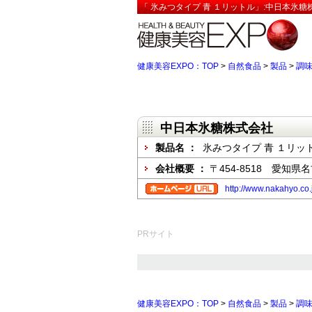
「 氷みつタイプ 青 １リットル」:中日本氷糖
健康美容EXPO：TOP
>
自然食品
>
製品
>
調
中日本氷糖株式会社
製品名 ：
氷みつタイプ 青 １リッ
会社概要 ：
〒454-8518 愛知
http://www.nakahyo.co
PRサイト
健康美容EXPO：TOP
>
自然食品
>
製品
>
調