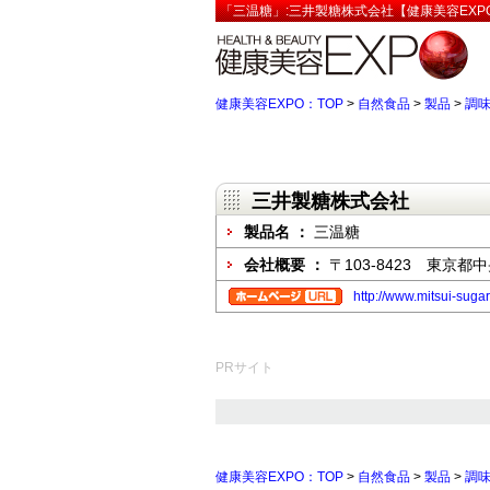
「三温糖」:三井製糖株式会社【健康美容EXP
健康美容EXPO：TOP
>
自然食品
>
製品
>
調
三井製糖株式会社
製品名 ：
三温糖
会社概要 ：
〒103-8423 東京
http://www.mitsui-sugar
PRサイト
健康美容EXPO：TOP
>
自然食品
>
製品
>
調