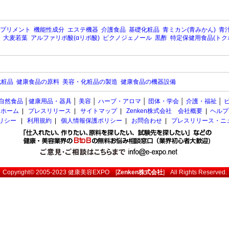
プリメント
機能性成分
エステ機器
介護食品
基礎化粧品
青ミカン(青みかん)
青汁
大麦若葉
アルファリポ酸(αリポ酸)
ピクノジェノール
黒酢
特定保健用食品(トク
化粧品
健康食品の原料
美容・化粧品の製造
健康食品の機器設備
自然食品
│
健康用品・器具
│
美容
│
ハーブ・アロマ
│
団体・学会
│
介護・福祉
│
ホーム
|
プレスリリース
|
サイトマップ
|
Zenken株式会社 会社概要
|
ヘルプ
ポリシー
|
利用規約
|
個人情報保護ポリシー
|
お問合わせ
|
プレスリリース・ニ
Copyright© 2005-2023
健康美容EXPO
[
Zenken株式会社
] All Rights Reserved.