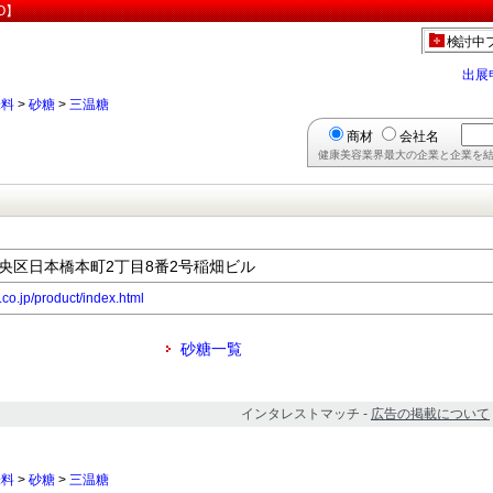
O】
検討中
出展
味料
>
砂糖
>
三温糖
商材
会社名
健康美容業界最大の企業と企業を結
都中央区日本橋本町2丁目8番2号稲畑ビル
.co.jp/product/index.html
砂糖一覧
インタレストマッチ -
広告の掲載について
味料
>
砂糖
>
三温糖