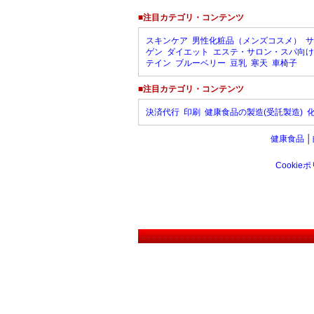
■注目カテゴリ・コンテンツ
スキンケア
男性化粧品（メンズコスメ）
サ
ゲン
ダイエット
エステ・サロン・スパ向け
テイン
ブルーベリー
豆乳
寒天
車椅子
■注目カテゴリ・コンテンツ
決済代行
印刷
健康食品の製造(受託製造)
健康食品
│
Cookie