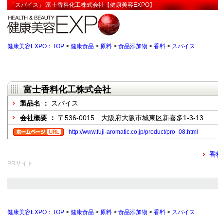
「スパイス」:富士香料化工株式会社【健康美容EXPO】
健康美容EXPO：TOP
>
健康食品
>
原料
>
食品添加物
>
香料
>
スパイス
富士香料化工株式会社
製品名 ：
スパイス
会社概要 ：
〒536-0015 大阪府大阪市城東区新喜多1-3-13
http://www.fuji-aromatic.co.jp/product/pro_08.html
香
PRサイト
健康美容EXPO：TOP
>
健康食品
>
原料
>
食品添加物
>
香料
>
スパイス