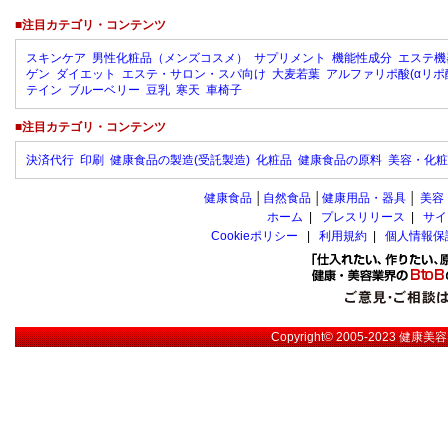
■注目カテゴリ・コンテンツ
スキンケア
男性化粧品（メンズコスメ）
サプリメント
機能性成分
エステ機
ゲン
ダイエット
エステ・サロン・スパ向け
大麦若葉
アルファリポ酸(αリポ
テイン
ブルーベリー
豆乳
寒天
車椅子
■注目カテゴリ・コンテンツ
決済代行
印刷
健康食品の製造(受託製造)
化粧品
健康食品の原料
美容・化粧
健康食品
│
自然食品
│
健康用品・器具
│
美容
ホーム
|
プレスリリース
|
サイ
Cookieポリシー
|
利用規約
|
個人情報保
Copyright© 2005-2023
健康美容