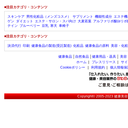
■注目カテゴリ・コンテンツ
スキンケア
男性化粧品（メンズコスメ）
サプリメント
機能性成分
エステ機
ゲン
ダイエット
エステ・サロン・スパ向け
大麦若葉
アルファリポ酸(αリポ
テイン
ブルーベリー
豆乳
寒天
車椅子
■注目カテゴリ・コンテンツ
決済代行
印刷
健康食品の製造(受託製造)
化粧品
健康食品の原料
美容・化粧
健康食品
│
自然食品
│
健康用品・器具
│
美容
ホーム
|
プレスリリース
|
サイ
Cookieポリシー
|
利用規約
|
個人情報保
Copyright© 2005-2023
健康美容