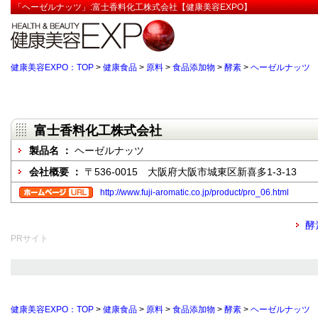
「ヘーゼルナッツ」:富士香料化工株式会社【健康美容EXPO】
健康美容EXPO：TOP
>
健康食品
>
原料
>
食品添加物
>
酵素
>
ヘーゼルナッツ
富士香料化工株式会社
製品名 ：
ヘーゼルナッツ
会社概要 ：
〒536-0015 大阪府大阪市城東区新喜多1-3-13
http://www.fuji-aromatic.co.jp/product/pro_06.html
酵
PRサイト
健康美容EXPO：TOP
>
健康食品
>
原料
>
食品添加物
>
酵素
>
ヘーゼルナッツ