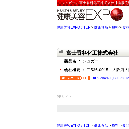
「シュガー」:富士香料化工株式会社【健康美容
健康美容EXPO：TOP
>
健康食品
>
原料
>
食
富士香料化工株式会社
製品名 ：
シュガー
会社概要 ：
〒536-0015 大阪府
http://www.fuji-aromati
PRサイト
健康美容EXPO：TOP
>
健康食品
>
原料
>
食