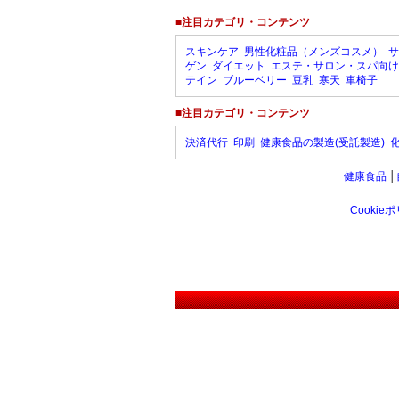
■注目カテゴリ・コンテンツ
スキンケア
男性化粧品（メンズコスメ）
サ
ゲン
ダイエット
エステ・サロン・スパ向け
テイン
ブルーベリー
豆乳
寒天
車椅子
■注目カテゴリ・コンテンツ
決済代行
印刷
健康食品の製造(受託製造)
健康食品
│
Cookie