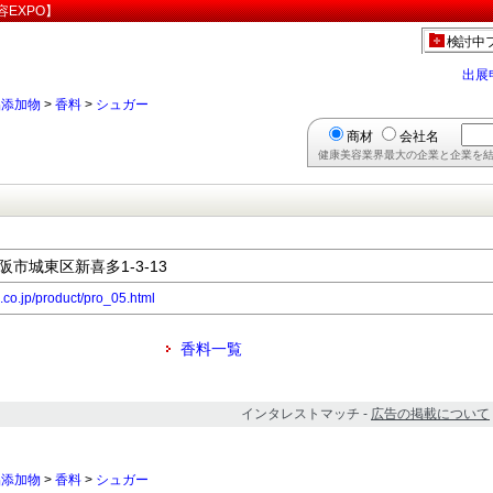
EXPO】
検討中
出展
品添加物
>
香料
>
シュガー
商材
会社名
健康美容業界最大の企業と企業を結
大阪市城東区新喜多1-3-13
c.co.jp/product/pro_05.html
香料一覧
インタレストマッチ -
広告の掲載について
品添加物
>
香料
>
シュガー