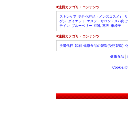
■注目カテゴリ・コンテンツ
スキンケア
男性化粧品（メンズコスメ）
サ
ゲン
ダイエット
エステ・サロン・スパ向け
テイン
ブルーベリー
豆乳
寒天
車椅子
■注目カテゴリ・コンテンツ
決済代行
印刷
健康食品の製造(受託製造)
健康食品
│
Cookie