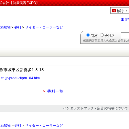
式会社【健康美容EXPO】
検討中
出展
品添加物
>
香料
>
サイダー・コーラーなど
商材
会社名
健康美容業界最大の企業と企業を結
大阪市城東区新喜多1-3-13
c.co.jp/product/pro_04.html
香料一覧
インタレストマッチ -
広告の掲載について
品添加物
>
香料
>
サイダー・コーラーなど