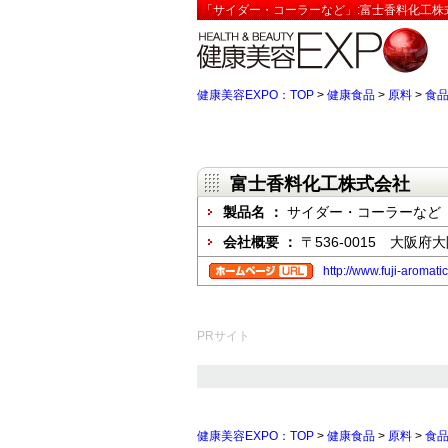
「サイダー・コーラーなど」:富士香料化工株
健康美容EXPO：TOP
>
健康食品
>
原料
>
食
富士香料化工株式会社
製品名 ：
サイダー・コーラーなど
会社概要 ：
〒536-0015 大阪府
http://www.fuji-aromati
PRサイト
健康美容EXPO：TOP
>
健康食品
>
原料
>
食