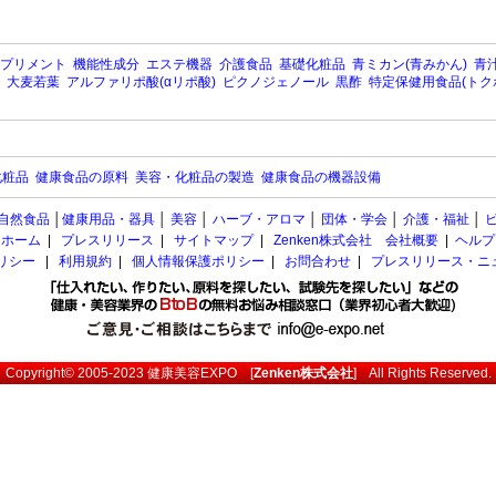
プリメント
機能性成分
エステ機器
介護食品
基礎化粧品
青ミカン(青みかん)
青汁
大麦若葉
アルファリポ酸(αリポ酸)
ピクノジェノール
黒酢
特定保健用食品(トク
化粧品
健康食品の原料
美容・化粧品の製造
健康食品の機器設備
自然食品
│
健康用品・器具
│
美容
│
ハーブ・アロマ
│
団体・学会
│
介護・福祉
│
ホーム
|
プレスリリース
|
サイトマップ
|
Zenken株式会社 会社概要
|
ヘルプ
ポリシー
|
利用規約
|
個人情報保護ポリシー
|
お問合わせ
|
プレスリリース・ニ
Copyright© 2005-2023
健康美容EXPO
[
Zenken株式会社
] All Rights Reserved.