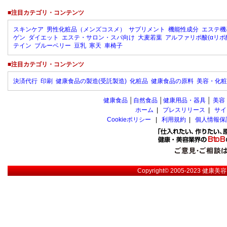
■注目カテゴリ・コンテンツ
スキンケア
男性化粧品（メンズコスメ）
サプリメント
機能性成分
エステ機
ゲン
ダイエット
エステ・サロン・スパ向け
大麦若葉
アルファリポ酸(αリポ
テイン
ブルーベリー
豆乳
寒天
車椅子
■注目カテゴリ・コンテンツ
決済代行
印刷
健康食品の製造(受託製造)
化粧品
健康食品の原料
美容・化粧
健康食品
│
自然食品
│
健康用品・器具
│
美容
ホーム
|
プレスリリース
|
サイ
Cookieポリシー
|
利用規約
|
個人情報保
Copyright© 2005-2023
健康美容