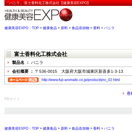
「バニラ」:富士香料化工株式会社【健康美容EXPO】
健康美容EXPO：TOP
>
健康食品
>
原料
>
食品添加物
>
香料
>
バニラ
富士香料化工株式会社
製品名 ：
バニラ
会社概要 ：
〒536-0015 大阪府大阪市城東区新喜多1-3-13
http://www.fuji-aromatic.co.jp/product/pro_02.html
香
PRサイト
健康美容EXPO：TOP
>
健康食品
>
原料
>
食品添加物
>
香料
>
バニラ