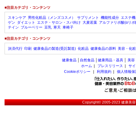
■注目カテゴリ・コンテンツ
スキンケア
男性化粧品（メンズコスメ）
サプリメント
機能性成分
エステ機
ゲン
ダイエット
エステ・サロン・スパ向け
大麦若葉
アルファリポ酸(αリポ
テイン
ブルーベリー
豆乳
寒天
車椅子
■注目カテゴリ・コンテンツ
決済代行
印刷
健康食品の製造(受託製造)
化粧品
健康食品の原料
美容・化粧
健康食品
│
自然食品
│
健康用品・器具
│
美容
ホーム
|
プレスリリース
|
サイ
Cookieポリシー
|
利用規約
|
個人情報保
Copyright© 2005-2023
健康美容