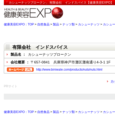
「 カシューナッツブロークン」:有限会社 インドスパイス【健康美容EXPO】
健康美容EXPO：TOP
>
自然食品
>
製品
>
ナッツ類
>
カシューナッツ
>
カシュ
有限会社 インドスパイス
製品名 ：
カシューナッツブロークン
会社概要 ：
〒657-0841 兵庫県神戸市灘区灘南通り4-3-1 1F
http://www.biniwale.com/products/nuts/nuts.html
カ
PRサイト
健康美容EXPO：TOP
>
自然食品
>
製品
>
ナッツ類
>
カシューナッツ
>
カシュ