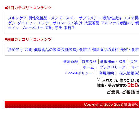
■注目カテゴリ・コンテンツ
スキンケア
男性化粧品（メンズコスメ）
サプリメント
機能性成分
エステ機
ゲン
ダイエット
エステ・サロン・スパ向け
大麦若葉
アルファリポ酸(αリポ
テイン
ブルーベリー
豆乳
寒天
車椅子
■注目カテゴリ・コンテンツ
決済代行
印刷
健康食品の製造(受託製造)
化粧品
健康食品の原料
美容・化粧
健康食品
│
自然食品
│
健康用品・器具
│
美容
ホーム
|
プレスリリース
|
サイ
Cookieポリシー
|
利用規約
|
個人情報保
Copyright© 2005-2023
健康美容