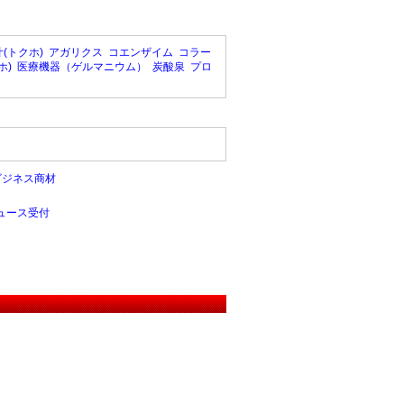
(トクホ)
アガリクス
コエンザイム
コラー
ホ)
医療機器（ゲルマニウム）
炭酸泉
プロ
ビジネス商材
ュース受付