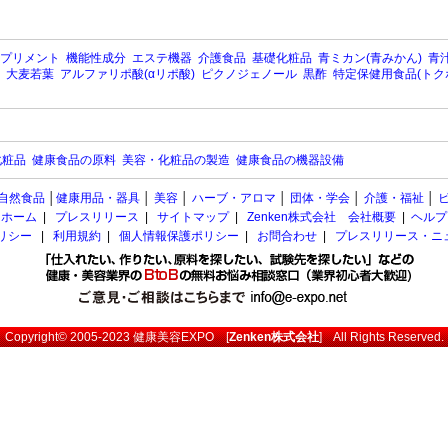
プリメント
機能性成分
エステ機器
介護食品
基礎化粧品
青ミカン(青みかん)
青汁
大麦若葉
アルファリポ酸(αリポ酸)
ピクノジェノール
黒酢
特定保健用食品(トク
化粧品
健康食品の原料
美容・化粧品の製造
健康食品の機器設備
自然食品
│
健康用品・器具
│
美容
│
ハーブ・アロマ
│
団体・学会
│
介護・福祉
│
ホーム
|
プレスリリース
|
サイトマップ
|
Zenken株式会社 会社概要
|
ヘルプ
ポリシー
|
利用規約
|
個人情報保護ポリシー
|
お問合わせ
|
プレスリリース・ニ
Copyright© 2005-2023
健康美容EXPO
[
Zenken株式会社
] All Rights Reserved.