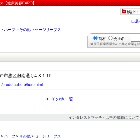
ス【健康美容EXPO】
検討中
出展
>
ハーブ
>
その他
>
セージリーブス
商材
会社名
健康美容業界最大の企業と企業を結
戸市灘区灘南通り4-3-1 1F
m/products/herb/herb.html
その他一覧
インタレストマッチ -
広告の掲載について
>
ハーブ
>
その他
>
セージリーブス