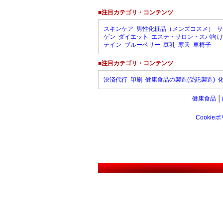
■注目カテゴリ・コンテンツ
スキンケア
男性化粧品（メンズコスメ）
サ
ゲン
ダイエット
エステ・サロン・スパ向け
テイン
ブルーベリー
豆乳
寒天
車椅子
■注目カテゴリ・コンテンツ
決済代行
印刷
健康食品の製造(受託製造)
健康食品
│
Cookie