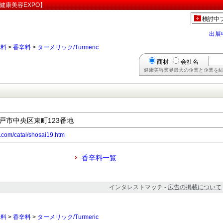
【健康美容EXPO】
検討中
出展
味料
>
香辛料
>
ターメリック/Turmeric
商材
会社名
健康美容業界最大の企業と企業を結
県神戸市中央区東町123番地
.com/catal/shosai19.htm
香辛料一覧
インタレストマッチ -
広告の掲載について
味料
>
香辛料
>
ターメリック/Turmeric