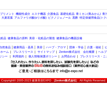
プリメント
機能性成分
エステ機器
介護食品
基礎化粧品
青ミカン(青みかん)
青汁
大麦若葉
アルファリポ酸(αリポ酸)
ピクノジェノール
黒酢
特定保健用食品(トク
化粧品
健康食品の原料
美容・化粧品の製造
健康食品の機器設備
自然食品
│
健康用品・器具
│
美容
│
ハーブ・アロマ
│
団体・学会
│
介護・福祉
│
ホーム
|
プレスリリース
|
サイトマップ
|
Zenken株式会社 会社概要
|
ヘルプ
ポリシー
|
利用規約
|
個人情報保護ポリシー
|
お問合わせ
|
プレスリリース・ニ
Copyright© 2005-2023
健康美容EXPO
[
Zenken株式会社
] All Rights Reserved.