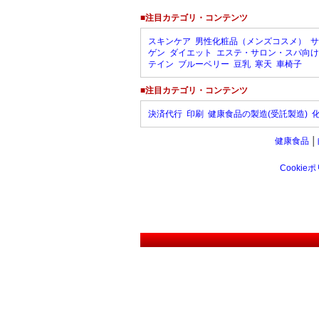
■注目カテゴリ・コンテンツ
スキンケア
男性化粧品（メンズコスメ）
サ
ゲン
ダイエット
エステ・サロン・スパ向け
テイン
ブルーベリー
豆乳
寒天
車椅子
■注目カテゴリ・コンテンツ
決済代行
印刷
健康食品の製造(受託製造)
健康食品
│
Cookie