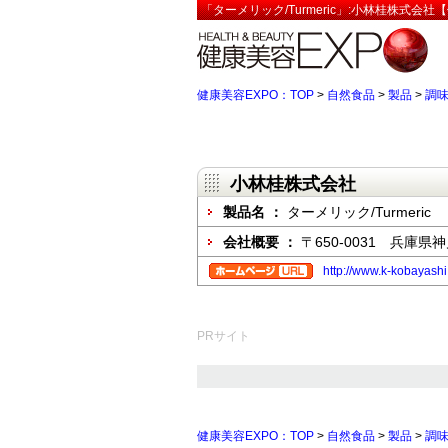
「ターメリック/Turmeric」:小林桂株式会社
健康美容EXPO：TOP
>
自然食品
>
製品
>
調
小林桂株式会社
製品名 ：
ターメリック/Turmeric
会社概要 ：
〒650-0031 兵庫
http://www.k-kobayashi
PRサイト
健康美容EXPO：TOP
>
自然食品
>
製品
>
調