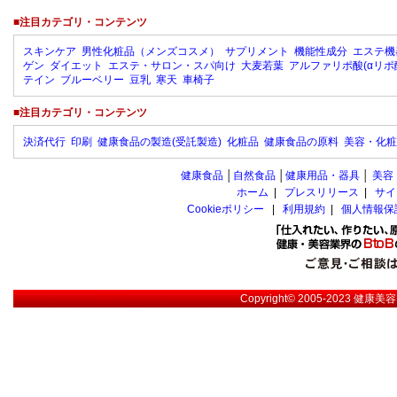
■注目カテゴリ・コンテンツ
スキンケア
男性化粧品（メンズコスメ）
サプリメント
機能性成分
エステ機
ゲン
ダイエット
エステ・サロン・スパ向け
大麦若葉
アルファリポ酸(αリポ
テイン
ブルーベリー
豆乳
寒天
車椅子
■注目カテゴリ・コンテンツ
決済代行
印刷
健康食品の製造(受託製造)
化粧品
健康食品の原料
美容・化粧
健康食品
│
自然食品
│
健康用品・器具
│
美容
ホーム
|
プレスリリース
|
サイ
Cookieポリシー
|
利用規約
|
個人情報保
Copyright© 2005-2023
健康美容