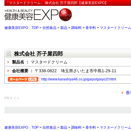
「マスタードクリーム」:株式会社 芥子屋四郎【健康美容EXPO】
健康美容EXPO：TOP
>
自然食品
>
製品
>
調味料
>
香辛料
>
マスタードクリー
株式会社 芥子屋四郎
製品名 ：
マスタードクリーム
会社概要 ：
〒338-0822 埼玉県さいたま市中島1-29-11
http://www.karashiya46.co.jp/gaiyo/gaiyo2f.html
香
PRサイト
健康美容EXPO：TOP
>
自然食品
>
製品
>
調味料
>
香辛料
>
マスタードクリー