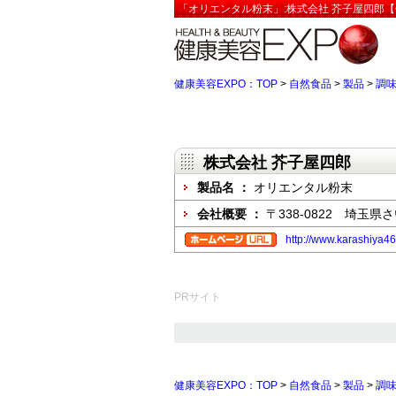
「オリエンタル粉末」:株式会社 芥子屋四郎【
健康美容EXPO：TOP
>
自然食品
>
製品
>
調
株式会社 芥子屋四郎
製品名 ：
オリエンタル粉末
会社概要 ：
〒338-0822 埼玉県さ
http://www.karashiya46
PRサイト
健康美容EXPO：TOP
>
自然食品
>
製品
>
調