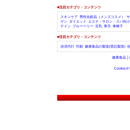
■注目カテゴリ・コンテンツ
スキンケア
男性化粧品（メンズコスメ）
サ
ゲン
ダイエット
エステ・サロン・スパ向け
テイン
ブルーベリー
豆乳
寒天
車椅子
■注目カテゴリ・コンテンツ
決済代行
印刷
健康食品の製造(受託製造)
健康食品
│
Cookie