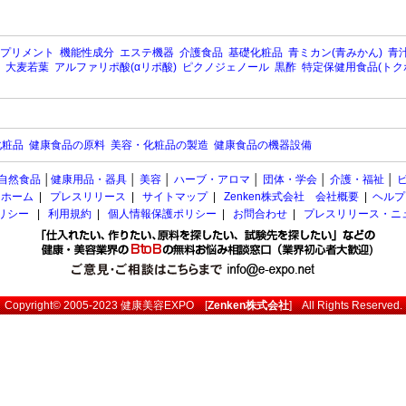
プリメント
機能性成分
エステ機器
介護食品
基礎化粧品
青ミカン(青みかん)
青汁
大麦若葉
アルファリポ酸(αリポ酸)
ピクノジェノール
黒酢
特定保健用食品(トク
化粧品
健康食品の原料
美容・化粧品の製造
健康食品の機器設備
自然食品
│
健康用品・器具
│
美容
│
ハーブ・アロマ
│
団体・学会
│
介護・福祉
│
ホーム
|
プレスリリース
|
サイトマップ
|
Zenken株式会社 会社概要
|
ヘルプ
ポリシー
|
利用規約
|
個人情報保護ポリシー
|
お問合わせ
|
プレスリリース・ニ
Copyright© 2005-2023
健康美容EXPO
[
Zenken株式会社
] All Rights Reserved.