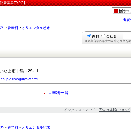
健康美容EXPO】
検討中
出展
味料
>
香辛料
>
オリエンタル粉末
商材
会社名
健康美容業界最大の企業と企業を結
いたま市中島1-29-11
.co.jp/gaiyo/gaiyo2f.html
香辛料一覧
インタレストマッチ -
広告の掲載について
味料
>
香辛料
>
オリエンタル粉末