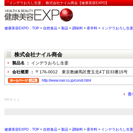
「インデラおろし生姜」:株式会社ナイル商会【健康美容EXPO】
健康美容EXPO：TOP
>
自然食品
>
製品
>
調味料
>
香辛料
>
インデラおろし生
株式会社ナイル商会
製品名 ：
インデラおろし生姜
会社概要 ：
〒176-0012 東京教練馬区豊玉北4丁目33番15号
http://www.nair.co.jp/condi.html
香
PRサイト
健康美容EXPO：TOP
>
自然食品
>
製品
>
調味料
>
香辛料
>
インデラおろし生