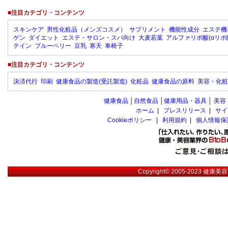
■注目カテゴリ・コンテンツ
スキンケア
男性化粧品（メンズコスメ）
サプリメント
機能性成分
エステ機
ゲン
ダイエット
エステ・サロン・スパ向け
大麦若葉
アルファリポ酸(αリポ
テイン
ブルーベリー
豆乳
寒天
車椅子
■注目カテゴリ・コンテンツ
決済代行
印刷
健康食品の製造(受託製造)
化粧品
健康食品の原料
美容・化粧
健康食品
│
自然食品
│
健康用品・器具
│
美容
ホーム
|
プレスリリース
|
サイ
Cookieポリシー
|
利用規約
|
個人情報保
Copyright© 2005-2023
健康美容