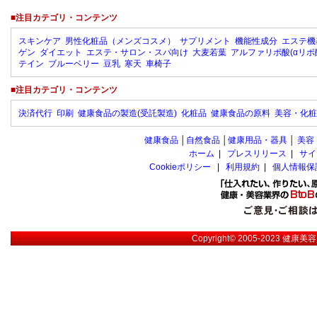
■注目カテゴリ・コンテンツ
スキンケア
男性化粧品（メンズコスメ）
サプリメント
機能性成分
エステ機
ゲン
ダイエット
エステ・サロン・スパ向け
大麦若葉
アルファリポ酸(αリポ
テイン
ブルーベリー
豆乳
寒天
車椅子
■注目カテゴリ・コンテンツ
決済代行
印刷
健康食品の製造(受託製造)
化粧品
健康食品の原料
美容・化粧
健康食品
│
自然食品
│
健康用品・器具
│
美容
ホーム
|
プレスリリース
|
サイ
Cookieポリシー
|
利用規約
|
個人情報保
Copyright© 2005-2023
健康美容