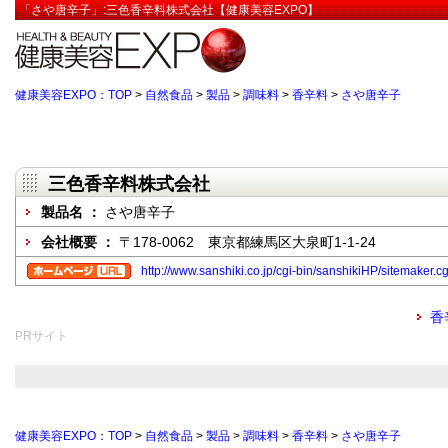
「さや唐辛子」:三色香辛料株式会社【健康美容EXPO】
健康美容EXPO：TOP
>
自然食品
>
製品
>
調味料
>
香辛料
>
さや唐辛子
三色香辛料株式会社
製品名 ：
さや唐辛子
会社概要 ：
〒178-0062 東京都練馬区大泉町1-1-24
http://www.sanshiki.co.jp/cgi-bin/sanshikiHP/sitemak
香
PRサイト
健康美容EXPO：TOP
>
自然食品
>
製品
>
調味料
>
香辛料
>
さや唐辛子