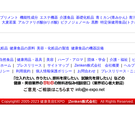
プリメント
機能性成分
エステ機器
介護食品
基礎化粧品
青ミカン(青みかん)
青汁
大麦若葉
アルファリポ酸(αリポ酸)
ピクノジェノール
黒酢
特定保健用食品(トク
化粧品
健康食品の原料
美容・化粧品の製造
健康食品の機器設備
自然食品
│
健康用品・器具
│
美容
│
ハーブ・アロマ
│
団体・学会
│
介護・福祉
│
ホーム
|
プレスリリース
|
サイトマップ
|
Zenken株式会社 会社概要
|
ヘルプ
ポリシー
|
利用規約
|
個人情報保護ポリシー
|
お問合わせ
|
プレスリリース・ニ
Copyright© 2005-2023
健康美容EXPO
[
Zenken株式会社
] All Rights Reserved.