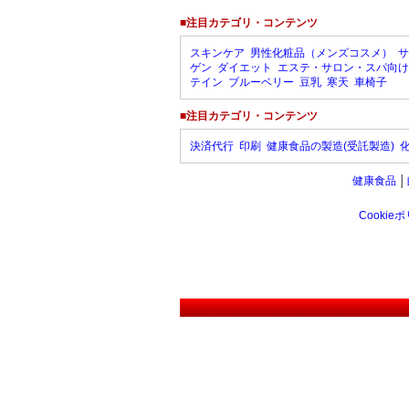
■注目カテゴリ・コンテンツ
スキンケア
男性化粧品（メンズコスメ）
サ
ゲン
ダイエット
エステ・サロン・スパ向け
テイン
ブルーベリー
豆乳
寒天
車椅子
■注目カテゴリ・コンテンツ
決済代行
印刷
健康食品の製造(受託製造)
健康食品
│
Cookie