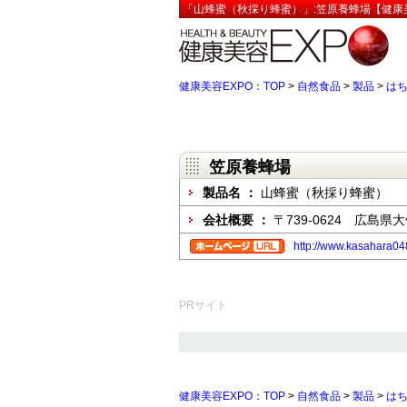
「山蜂蜜（秋採り蜂蜜）」:笠原養蜂場【健康美
健康美容EXPO：TOP
>
自然食品
>
製品
>
は
笠原養蜂場
製品名 ：
山蜂蜜（秋採り蜂蜜）
会社概要 ：
〒739-0624 広島
http://www.kasahara0
PRサイト
健康美容EXPO：TOP
>
自然食品
>
製品
>
は