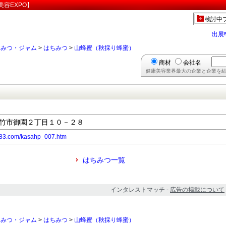
容EXPO】
検討中
出展
ちみつ・ジャム
>
はちみつ
>
山蜂蜜（秋採り蜂蜜）
商材
会社名
健康美容業界最大の企業と企業を結
県大竹市御園２丁目１０－２８
483.com/kasahp_007.htm
はちみつ一覧
インタレストマッチ -
広告の掲載について
ちみつ・ジャム
>
はちみつ
>
山蜂蜜（秋採り蜂蜜）