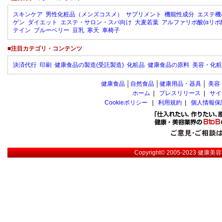
スキンケア
男性化粧品（メンズコスメ）
サプリメント
機能性成分
エステ機
ゲン
ダイエット
エステ・サロン・スパ向け
大麦若葉
アルファリポ酸(αリポ
テイン
ブルーベリー
豆乳
寒天
車椅子
■注目カテゴリ・コンテンツ
決済代行
印刷
健康食品の製造(受託製造)
化粧品
健康食品の原料
美容・化粧
健康食品
│
自然食品
│
健康用品・器具
│
美容
ホーム
|
プレスリリース
|
サイ
Cookieポリシー
|
利用規約
|
個人情報保
Copyright© 2005-2023
健康美容