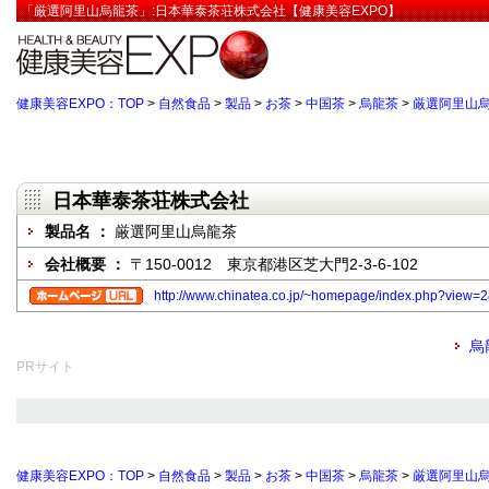
「厳選阿里山烏龍茶」:日本華泰茶荘株式会社【健康美容EXPO】
健康美容EXPO：TOP
>
自然食品
>
製品
>
お茶
>
中国茶
>
烏龍茶
>
厳選阿里山
日本華泰茶荘株式会社
製品名 ：
厳選阿里山烏龍茶
会社概要 ：
〒150-0012 東京都港区芝大門2-3-6-102
http://www.chinatea.co.jp/~homepage/index.php?vie
烏
PRサイト
健康美容EXPO：TOP
>
自然食品
>
製品
>
お茶
>
中国茶
>
烏龍茶
>
厳選阿里山