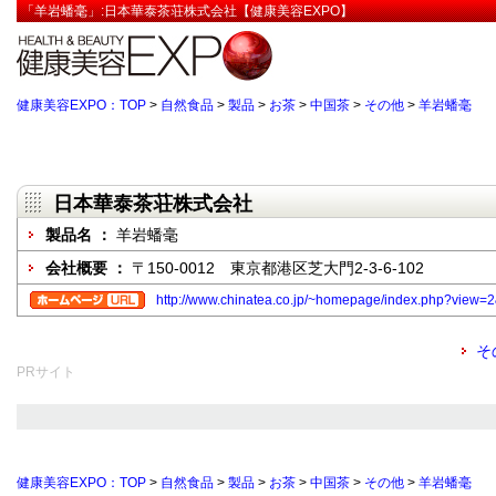
「羊岩蟠毫」:日本華泰茶荘株式会社【健康美容EXPO】
健康美容EXPO：TOP
>
自然食品
>
製品
>
お茶
>
中国茶
>
その他
>
羊岩蟠毫
日本華泰茶荘株式会社
製品名 ：
羊岩蟠毫
会社概要 ：
〒150-0012 東京都港区芝大門2-3-6-102
http://www.chinatea.co.jp/~homepage/index.php?vie
そ
PRサイト
健康美容EXPO：TOP
>
自然食品
>
製品
>
お茶
>
中国茶
>
その他
>
羊岩蟠毫