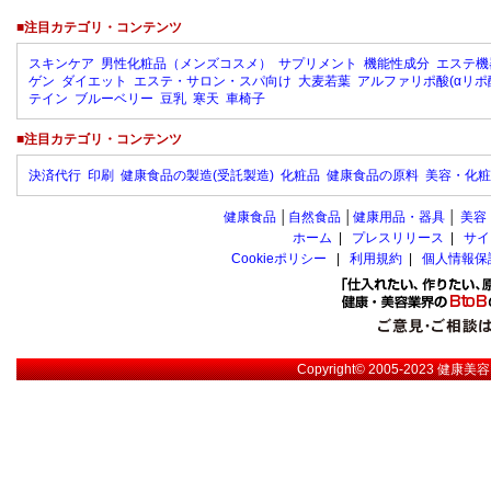
■注目カテゴリ・コンテンツ
スキンケア
男性化粧品（メンズコスメ）
サプリメント
機能性成分
エステ機
ゲン
ダイエット
エステ・サロン・スパ向け
大麦若葉
アルファリポ酸(αリポ
テイン
ブルーベリー
豆乳
寒天
車椅子
■注目カテゴリ・コンテンツ
決済代行
印刷
健康食品の製造(受託製造)
化粧品
健康食品の原料
美容・化粧
健康食品
│
自然食品
│
健康用品・器具
│
美容
ホーム
|
プレスリリース
|
サイ
Cookieポリシー
|
利用規約
|
個人情報保
Copyright© 2005-2023
健康美容