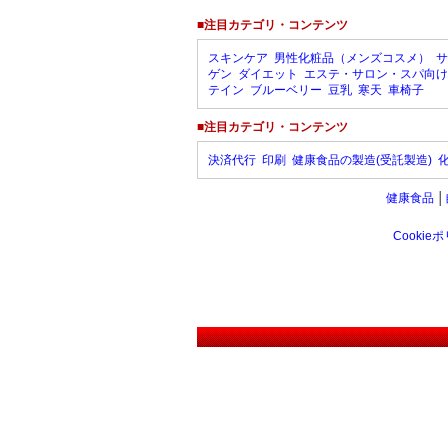
■注目カテゴリ・コンテンツ
スキンケア
男性化粧品（メンズコスメ）
サ
ゲン
ダイエット
エステ・サロン・スパ向け
テイン
ブルーベリー
豆乳
寒天
車椅子
■注目カテゴリ・コンテンツ
決済代行
印刷
健康食品の製造(受託製造)
健康食品
│
Cookie