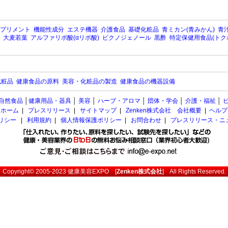
プリメント
機能性成分
エステ機器
介護食品
基礎化粧品
青ミカン(青みかん)
青汁
大麦若葉
アルファリポ酸(αリポ酸)
ピクノジェノール
黒酢
特定保健用食品(トク
化粧品
健康食品の原料
美容・化粧品の製造
健康食品の機器設備
自然食品
│
健康用品・器具
│
美容
│
ハーブ・アロマ
│
団体・学会
│
介護・福祉
│
ホーム
|
プレスリリース
|
サイトマップ
|
Zenken株式会社 会社概要
|
ヘルプ
ポリシー
|
利用規約
|
個人情報保護ポリシー
|
お問合わせ
|
プレスリリース・ニ
Copyright© 2005-2023
健康美容EXPO
[
Zenken株式会社
] All Rights Reserved.