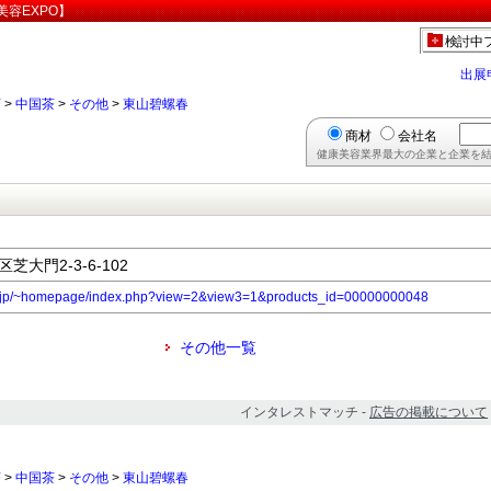
容EXPO】
検討中
出展
茶
>
中国茶
>
その他
>
東山碧螺春
商材
会社名
健康美容業界最大の企業と企業を結
芝大門2-3-6-102
co.jp/~homepage/index.php?view=2&view3=1&products_id=00000000048
その他一覧
インタレストマッチ -
広告の掲載について
茶
>
中国茶
>
その他
>
東山碧螺春