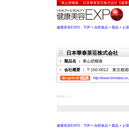
「東山碧螺春」:日本華泰茶荘株式会社【健康美
健康美容EXPO：TOP
>
自然食品
>
製品
>
お
日本華泰茶荘株式会社
製品名 ：
東山碧螺春
会社概要 ：
〒150-0012 東京都港区
http://www.chinatea.
PRサイト
健康美容EXPO：TOP
>
自然食品
>
製品
>
お