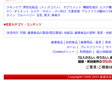
スキンケア
男性化粧品（メンズコスメ）
サプリメント
機能性成分
エステ機
ゲン
ダイエット
エステ・サロン・スパ向け
大麦若葉
アルファリポ酸(αリポ
テイン
ブルーベリー
豆乳
寒天
車椅子
■注目カテゴリ・コンテンツ
決済代行
印刷
健康食品の製造(受託製造)
化粧品
健康食品の原料
美容・化粧
健康食品
│
自然食品
│
健康用品・器具
│
美容
ホーム
|
プレスリリース
|
サイ
Cookieポリシー
|
利用規約
|
個人情報保
Copyright© 2005-2023
健康美容