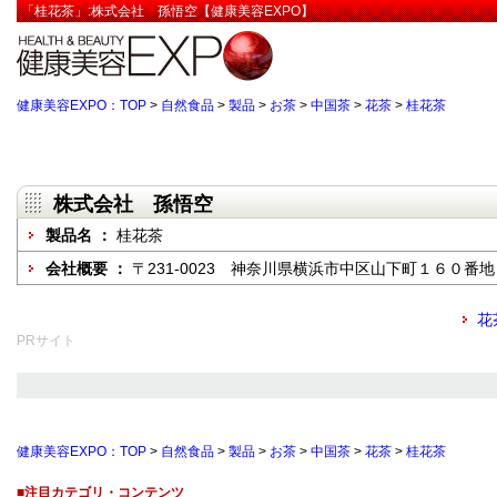
「桂花茶」:株式会社 孫悟空【健康美容EXPO】
健康美容EXPO：TOP
>
自然食品
>
製品
>
お茶
>
中国茶
>
花茶
>
桂花茶
株式会社 孫悟空
製品名 ：
桂花茶
会社概要 ：
〒231-0023 神奈川県横浜市中区山下町１６０番地
花
PRサイト
健康美容EXPO：TOP
>
自然食品
>
製品
>
お茶
>
中国茶
>
花茶
>
桂花茶
■注目カテゴリ・コンテンツ