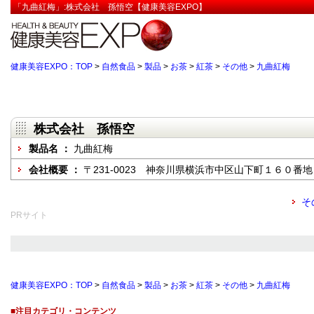
「九曲紅梅」:株式会社 孫悟空【健康美容EXPO】
健康美容EXPO：TOP
>
自然食品
>
製品
>
お茶
>
紅茶
>
その他
>
九曲紅梅
株式会社 孫悟空
製品名 ：
九曲紅梅
会社概要 ：
〒231-0023 神奈川県横浜市中区山下町１６０番地
そ
PRサイト
健康美容EXPO：TOP
>
自然食品
>
製品
>
お茶
>
紅茶
>
その他
>
九曲紅梅
■注目カテゴリ・コンテンツ