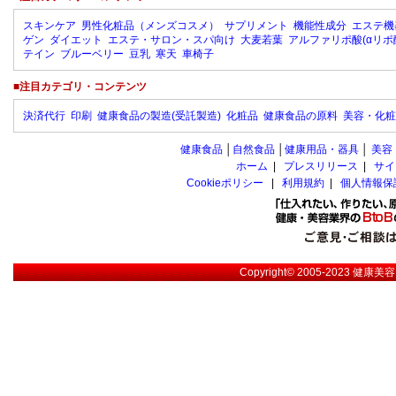
スキンケア
男性化粧品（メンズコスメ）
サプリメント
機能性成分
エステ機
ゲン
ダイエット
エステ・サロン・スパ向け
大麦若葉
アルファリポ酸(αリポ
テイン
ブルーベリー
豆乳
寒天
車椅子
■注目カテゴリ・コンテンツ
決済代行
印刷
健康食品の製造(受託製造)
化粧品
健康食品の原料
美容・化粧
健康食品
│
自然食品
│
健康用品・器具
│
美容
ホーム
|
プレスリリース
|
サイ
Cookieポリシー
|
利用規約
|
個人情報保
Copyright© 2005-2023
健康美容