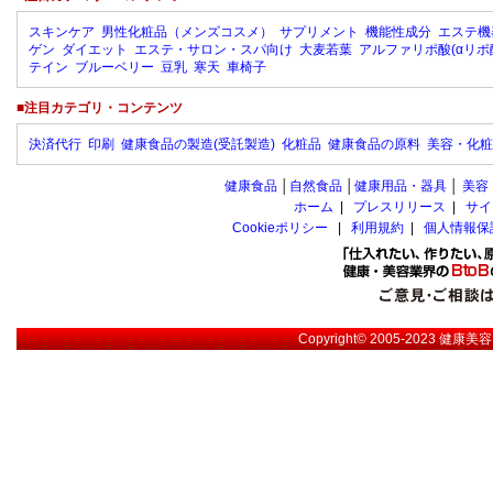
スキンケア
男性化粧品（メンズコスメ）
サプリメント
機能性成分
エステ機
ゲン
ダイエット
エステ・サロン・スパ向け
大麦若葉
アルファリポ酸(αリポ
テイン
ブルーベリー
豆乳
寒天
車椅子
■注目カテゴリ・コンテンツ
決済代行
印刷
健康食品の製造(受託製造)
化粧品
健康食品の原料
美容・化粧
健康食品
│
自然食品
│
健康用品・器具
│
美容
ホーム
|
プレスリリース
|
サイ
Cookieポリシー
|
利用規約
|
個人情報保
Copyright© 2005-2023
健康美容