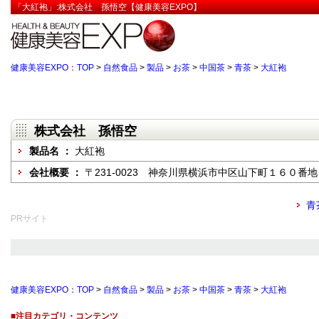
「大紅袍」:株式会社 孫悟空【健康美容EXPO】
健康美容EXPO：TOP
>
自然食品
>
製品
>
お茶
>
中国茶
>
青茶
>
大紅袍
株式会社 孫悟空
製品名 ：
大紅袍
会社概要 ：
〒231-0023 神奈川県横浜市中区山下町１６０番地
青
PRサイト
健康美容EXPO：TOP
>
自然食品
>
製品
>
お茶
>
中国茶
>
青茶
>
大紅袍
■注目カテゴリ・コンテンツ