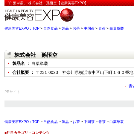
「白葉単叢」:株式会社 孫悟空【健康美容EXPO】
健康美容EXPO：TOP
>
自然食品
>
製品
>
お茶
>
中国茶
>
青茶
>
白葉単叢
株式会社 孫悟空
製品名 ：
白葉単叢
会社概要 ：
〒231-0023 神奈川県横浜市中区山下町１６０番地
青
PRサイト
健康美容EXPO：TOP
>
自然食品
>
製品
>
お茶
>
中国茶
>
青茶
>
白葉単叢
■注目カテゴリ・コンテンツ