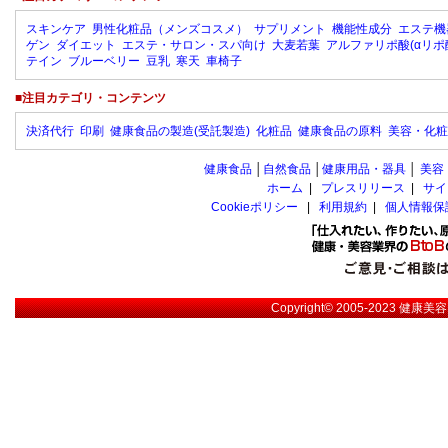
スキンケア
男性化粧品（メンズコスメ）
サプリメント
機能性成分
エステ機
ゲン
ダイエット
エステ・サロン・スパ向け
大麦若葉
アルファリポ酸(αリポ
テイン
ブルーベリー
豆乳
寒天
車椅子
■注目カテゴリ・コンテンツ
決済代行
印刷
健康食品の製造(受託製造)
化粧品
健康食品の原料
美容・化粧
健康食品
│
自然食品
│
健康用品・器具
│
美容
ホーム
|
プレスリリース
|
サイ
Cookieポリシー
|
利用規約
|
個人情報保
Copyright© 2005-2023
健康美容