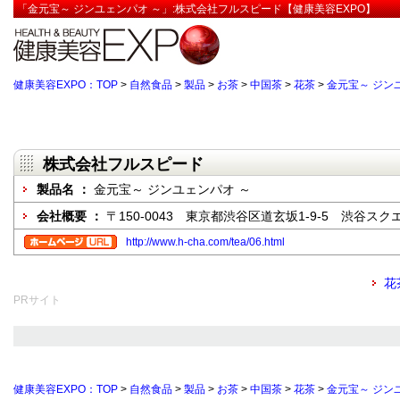
「金元宝～ ジンユェンパオ ～」:株式会社フルスピード【健康美容EXPO】
健康美容EXPO：TOP
>
自然食品
>
製品
>
お茶
>
中国茶
>
花茶
>
金元宝～ ジン
株式会社フルスピード
製品名 ：
金元宝～ ジンユェンパオ ～
会社概要 ：
〒150-0043 東京都渋谷区道玄坂1-9-5 渋谷スクエ
http://www.h-cha.com/tea/06.html
花
PRサイト
健康美容EXPO：TOP
>
自然食品
>
製品
>
お茶
>
中国茶
>
花茶
>
金元宝～ ジン