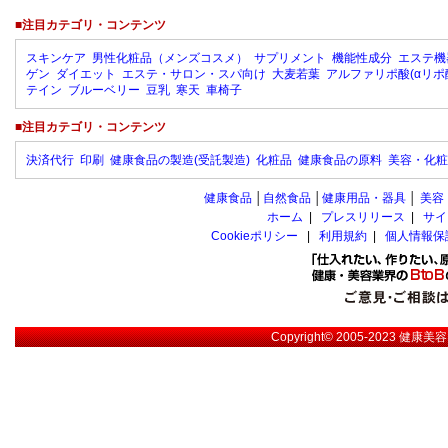
■注目カテゴリ・コンテンツ
スキンケア
男性化粧品（メンズコスメ）
サプリメント
機能性成分
エステ機
ゲン
ダイエット
エステ・サロン・スパ向け
大麦若葉
アルファリポ酸(αリポ
テイン
ブルーベリー
豆乳
寒天
車椅子
■注目カテゴリ・コンテンツ
決済代行
印刷
健康食品の製造(受託製造)
化粧品
健康食品の原料
美容・化粧
健康食品
│
自然食品
│
健康用品・器具
│
美容
ホーム
|
プレスリリース
|
サイ
Cookieポリシー
|
利用規約
|
個人情報保
Copyright© 2005-2023
健康美容