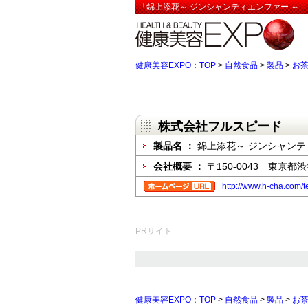
「錦上添花～ ジンシャンティエンファー ～」
健康美容EXPO：TOP
>
自然食品
>
製品
>
お
株式会社フルスピード
製品名 ：
錦上添花～ ジンシャンテ
会社概要 ：
〒150-0043 東京都
http://www.h-cha.com/t
PRサイト
健康美容EXPO：TOP
>
自然食品
>
製品
>
お