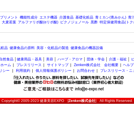
プリメント
機能性成分
エステ機器
介護食品
基礎化粧品
青ミカン(青みかん)
青汁
大麦若葉
アルファリポ酸(αリポ酸)
ピクノジェノール
黒酢
特定保健用食品(トク
化粧品
健康食品の原料
美容・化粧品の製造
健康食品の機器設備
自然食品
│
健康用品・器具
│
美容
│
ハーブ・アロマ
│
団体・学会
│
介護・福祉
│
ホーム
|
プレスリリース
|
サイトマップ
|
Zenken株式会社 会社概要
|
ヘルプ
ポリシー
|
利用規約
|
個人情報保護ポリシー
|
お問合わせ
|
プレスリリース・ニ
Copyright© 2005-2023
健康美容EXPO
[
Zenken株式会社
] All Rights Reserved.