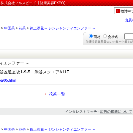
:株式会社フルスピード【健康美容EXPO】
検討中
出展
茶
>
中国茶
>
花茶
>
錦上添花～ ジンシャンティエンファー ～
商材
会社名
健康美容業界最大の企業と企業を結
ィエンファー ～
渋谷区道玄坂1-9-5 渋谷スクエアA11F
ea/05.html
花茶一覧
インタレストマッチ -
広告の掲載について
茶
>
中国茶
>
花茶
>
錦上添花～ ジンシャンティエンファー ～