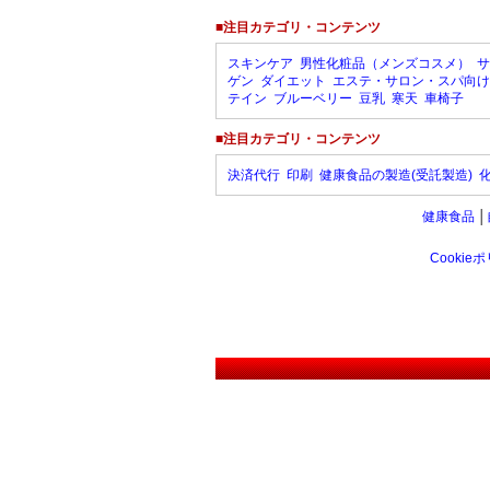
■注目カテゴリ・コンテンツ
スキンケア
男性化粧品（メンズコスメ）
サ
ゲン
ダイエット
エステ・サロン・スパ向け
テイン
ブルーベリー
豆乳
寒天
車椅子
■注目カテゴリ・コンテンツ
決済代行
印刷
健康食品の製造(受託製造)
健康食品
│
Cookie