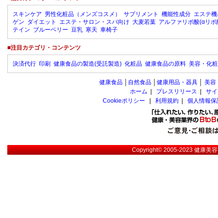
スキンケア
男性化粧品（メンズコスメ）
サプリメント
機能性成分
エステ機
ゲン
ダイエット
エステ・サロン・スパ向け
大麦若葉
アルファリポ酸(αリポ
テイン
ブルーベリー
豆乳
寒天
車椅子
■注目カテゴリ・コンテンツ
決済代行
印刷
健康食品の製造(受託製造)
化粧品
健康食品の原料
美容・化粧
健康食品
│
自然食品
│
健康用品・器具
│
美容
ホーム
|
プレスリリース
|
サイ
Cookieポリシー
|
利用規約
|
個人情報保
Copyright© 2005-2023
健康美容