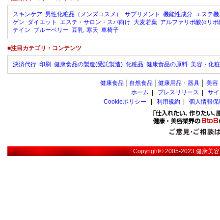
スキンケア
男性化粧品（メンズコスメ）
サプリメント
機能性成分
エステ機
ゲン
ダイエット
エステ・サロン・スパ向け
大麦若葉
アルファリポ酸(αリポ
テイン
ブルーベリー
豆乳
寒天
車椅子
■注目カテゴリ・コンテンツ
決済代行
印刷
健康食品の製造(受託製造)
化粧品
健康食品の原料
美容・化粧
健康食品
│
自然食品
│
健康用品・器具
│
美容
ホーム
|
プレスリリース
|
サイ
Cookieポリシー
|
利用規約
|
個人情報保
Copyright© 2005-2023
健康美容