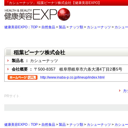
「カシューナッツ」:稲葉ピーナツ株式会社【健康美容EXPO】
健康美容EXPO：TOP
>
自然食品
>
製品
>
ナッツ類
>
カシューナッツ
>
カシュ
稲葉ピーナツ株式会社
製品名 ：
カシューナッツ
会社概要 ：
〒500-8357 岐阜県岐阜市六条大溝4丁目2番5号
http://www.inaba-p.co.jp/lineup/index.html
カ
PRサイト
健康美容EXPO：TOP
>
自然食品
>
製品
>
ナッツ類
>
カシューナッツ
>
カシュ