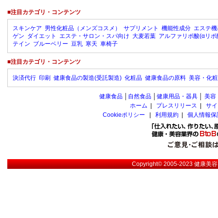
■注目カテゴリ・コンテンツ
スキンケア
男性化粧品（メンズコスメ）
サプリメント
機能性成分
エステ機
ゲン
ダイエット
エステ・サロン・スパ向け
大麦若葉
アルファリポ酸(αリポ
テイン
ブルーベリー
豆乳
寒天
車椅子
■注目カテゴリ・コンテンツ
決済代行
印刷
健康食品の製造(受託製造)
化粧品
健康食品の原料
美容・化粧
健康食品
│
自然食品
│
健康用品・器具
│
美容
ホーム
|
プレスリリース
|
サイ
Cookieポリシー
|
利用規約
|
個人情報保
Copyright© 2005-2023
健康美容