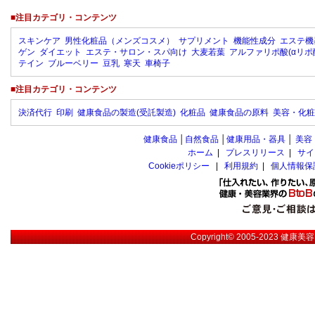
■注目カテゴリ・コンテンツ
スキンケア
男性化粧品（メンズコスメ）
サプリメント
機能性成分
エステ機
ゲン
ダイエット
エステ・サロン・スパ向け
大麦若葉
アルファリポ酸(αリポ
テイン
ブルーベリー
豆乳
寒天
車椅子
■注目カテゴリ・コンテンツ
決済代行
印刷
健康食品の製造(受託製造)
化粧品
健康食品の原料
美容・化粧
健康食品
│
自然食品
│
健康用品・器具
│
美容
ホーム
|
プレスリリース
|
サイ
Cookieポリシー
|
利用規約
|
個人情報保
Copyright© 2005-2023
健康美容