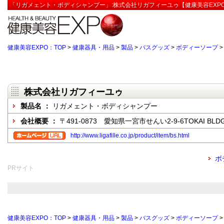
「リガメェント・ボディシャンプー」:株式会社リガフィーユゥ【健康美容EXP
健康美容EXPO：TOP
>
健康器具・用品
>
製品
>
バスグッズ
>
ボディーソープ
株式会社リガフィーユゥ
製品名 ：
リガメェント・ボディシャンプー
会社概要 ：
〒491-0873 愛知県一宮市せんい2-9-6TOKAI BLD
http://www.ligafille.co.jp/product/item/bs.html
ボ
PRサイト
健康美容EXPO：TOP
>
健康器具・用品
>
製品
>
バスグッズ
>
ボディーソープ