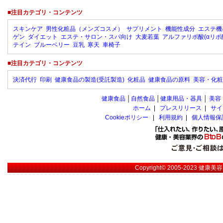
■注目カテゴリ・コンテンツ
スキンケア
男性化粧品（メンズコスメ）
サプリメント
機能性成分
エステ機
ゲン
ダイエット
エステ・サロン・スパ向け
大麦若葉
アルファリポ酸(αリポ
テイン
ブルーベリー
豆乳
寒天
車椅子
■注目カテゴリ・コンテンツ
決済代行
印刷
健康食品の製造(受託製造)
化粧品
健康食品の原料
美容・化粧
健康食品
│
自然食品
│
健康用品・器具
│
美容
ホーム
|
プレスリリース
|
サイ
Cookieポリシー
|
利用規約
|
個人情報保
Copyright© 2005-2023
健康美容