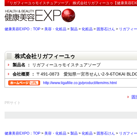
「リガフィーユゥモイスチュアソープ」:株式会社リガフィーユゥ【健康美容EX
健康美容EXPO：TOP
>
美容・化粧品
>
製品
>
化粧品
>
固形石けん
>
リガフィ
株式会社リガフィーユゥ
製品名 ：
リガフィーユゥモイスチュアソープ
会社概要 ：
〒491-0873 愛知県一宮市せんい2-9-6TOKAI BLD
http://www.ligafille.co.jp/product/item/ms.html
固
PRサイト
健康美容EXPO：TOP
>
美容・化粧品
>
製品
>
化粧品
>
固形石けん
>
リガフィ