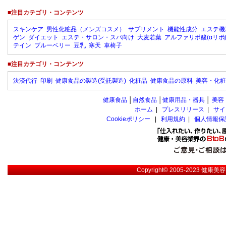
■注目カテゴリ・コンテンツ
スキンケア
男性化粧品（メンズコスメ）
サプリメント
機能性成分
エステ機
ゲン
ダイエット
エステ・サロン・スパ向け
大麦若葉
アルファリポ酸(αリポ
テイン
ブルーベリー
豆乳
寒天
車椅子
■注目カテゴリ・コンテンツ
決済代行
印刷
健康食品の製造(受託製造)
化粧品
健康食品の原料
美容・化粧
健康食品
│
自然食品
│
健康用品・器具
│
美容
ホーム
|
プレスリリース
|
サイ
Cookieポリシー
|
利用規約
|
個人情報保
Copyright© 2005-2023
健康美容