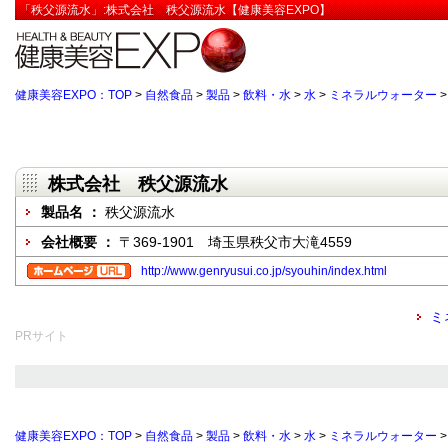
「秩父源流水」:株式会社 秩父源流水【健康美容EXPO】
健康美容EXPO：TOP
>
自然食品
>
製品
>
飲料・水
>
水
>
ミネラルウォーター
株式会社 秩父源流水
製品名 ：
秩父源流水
会社概要 ：
〒369-1901 埼玉県秩父市大滝4559
http://www.genryusui.co.jp/syouhin/index.html
ミ
PRサイト
健康美容EXPO：TOP
>
自然食品
>
製品
>
飲料・水
>
水
>
ミネラルウォーター