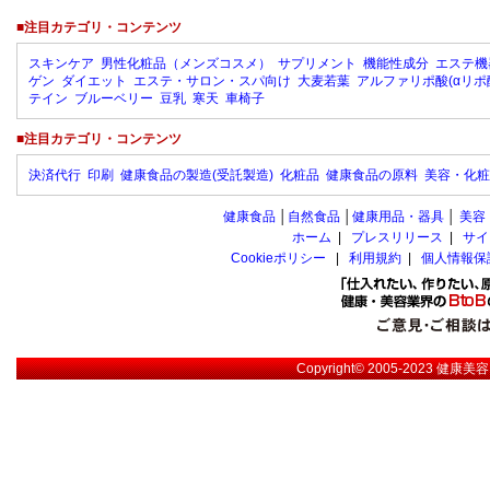
■注目カテゴリ・コンテンツ
スキンケア
男性化粧品（メンズコスメ）
サプリメント
機能性成分
エステ機
ゲン
ダイエット
エステ・サロン・スパ向け
大麦若葉
アルファリポ酸(αリポ
テイン
ブルーベリー
豆乳
寒天
車椅子
■注目カテゴリ・コンテンツ
決済代行
印刷
健康食品の製造(受託製造)
化粧品
健康食品の原料
美容・化粧
健康食品
│
自然食品
│
健康用品・器具
│
美容
ホーム
|
プレスリリース
|
サイ
Cookieポリシー
|
利用規約
|
個人情報保
Copyright© 2005-2023
健康美容