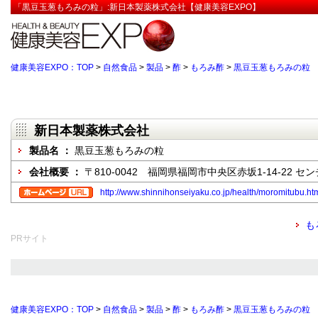
「黒豆玉葱もろみの粒」:新日本製薬株式会社【健康美容EXPO】
健康美容EXPO：TOP
>
自然食品
>
製品
>
酢
>
もろみ酢
>
黒豆玉葱もろみの粒
新日本製薬株式会社
製品名 ：
黒豆玉葱もろみの粒
会社概要 ：
〒810-0042 福岡県福岡市中央区赤坂1-14-22 
http://www.shinnihonseiyaku.co.jp/health/moromitubu.ht
も
PRサイト
健康美容EXPO：TOP
>
自然食品
>
製品
>
酢
>
もろみ酢
>
黒豆玉葱もろみの粒