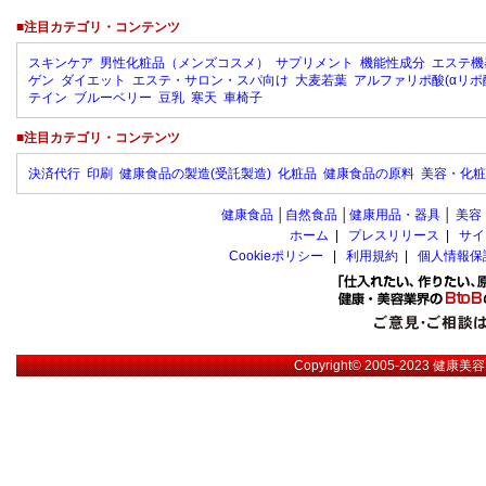
■注目カテゴリ・コンテンツ
スキンケア
男性化粧品（メンズコスメ）
サプリメント
機能性成分
エステ機
ゲン
ダイエット
エステ・サロン・スパ向け
大麦若葉
アルファリポ酸(αリポ
テイン
ブルーベリー
豆乳
寒天
車椅子
■注目カテゴリ・コンテンツ
決済代行
印刷
健康食品の製造(受託製造)
化粧品
健康食品の原料
美容・化粧
健康食品
│
自然食品
│
健康用品・器具
│
美容
ホーム
|
プレスリリース
|
サイ
Cookieポリシー
|
利用規約
|
個人情報保
Copyright© 2005-2023
健康美容