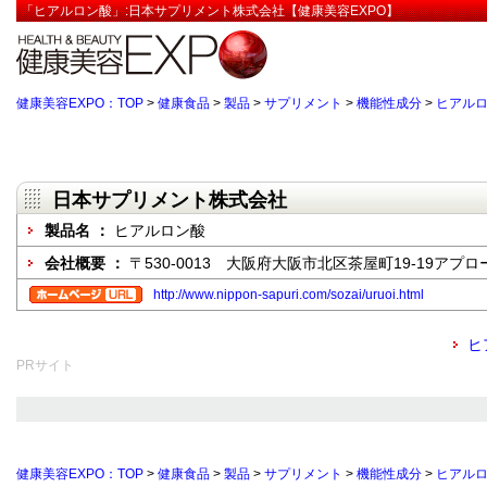
「ヒアルロン酸」:日本サプリメント株式会社【健康美容EXPO】
健康美容EXPO：TOP
>
健康食品
>
製品
>
サプリメント
>
機能性成分
>
ヒアル
日本サプリメント株式会社
製品名 ：
ヒアルロン酸
会社概要 ：
〒530-0013 大阪府大阪市北区茶屋町19-19アプロ
http://www.nippon-sapuri.com/sozai/uruoi.html
ヒ
PRサイト
健康美容EXPO：TOP
>
健康食品
>
製品
>
サプリメント
>
機能性成分
>
ヒアル