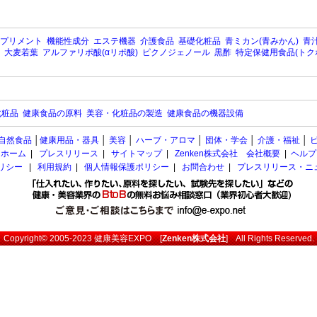
プリメント
機能性成分
エステ機器
介護食品
基礎化粧品
青ミカン(青みかん)
青汁
大麦若葉
アルファリポ酸(αリポ酸)
ピクノジェノール
黒酢
特定保健用食品(トク
化粧品
健康食品の原料
美容・化粧品の製造
健康食品の機器設備
自然食品
│
健康用品・器具
│
美容
│
ハーブ・アロマ
│
団体・学会
│
介護・福祉
│
ホーム
|
プレスリリース
|
サイトマップ
|
Zenken株式会社 会社概要
|
ヘルプ
ポリシー
|
利用規約
|
個人情報保護ポリシー
|
お問合わせ
|
プレスリリース・ニ
Copyright© 2005-2023
健康美容EXPO
[
Zenken株式会社
] All Rights Reserved.