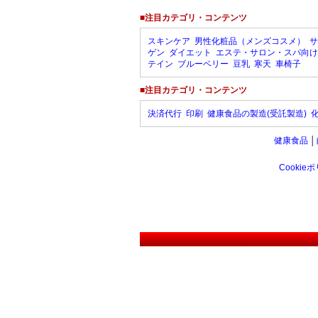
■注目カテゴリ・コンテンツ
スキンケア
男性化粧品（メンズコスメ）
サ
ゲン
ダイエット
エステ・サロン・スパ向け
テイン
ブルーベリー
豆乳
寒天
車椅子
■注目カテゴリ・コンテンツ
決済代行
印刷
健康食品の製造(受託製造)
健康食品
│
Cookie