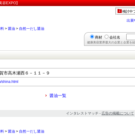
容EXPO】
検討中
出展
味料
>
醤油
>
自然一だし醤油
商材
会社名
健康美容業界最大の企業と企業を結
県佐賀市高木瀬西６－１１－９
/shina.html
醤油一覧
インタレストマッチ -
広告の掲載について
味料
>
醤油
>
自然一だし醤油