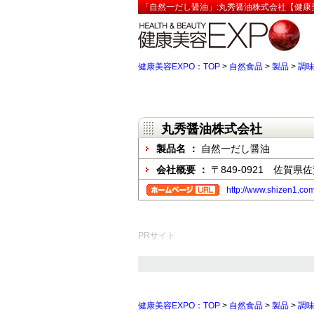
「自然一だし醤油」:丸秀醤油株式会社【健康美
健康美容EXPO：TOP
>
自然食品
>
製品
>
調
丸秀醤油株式会社
製品名 ：
自然一だし醤油
会社概要 ：
〒849-0921 佐賀
http://www.shizen1.com
PRサイト
健康美容EXPO：TOP
>
自然食品
>
製品
>
調