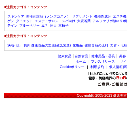
■注目カテゴリ・コンテンツ
スキンケア
男性化粧品（メンズコスメ）
サプリメント
機能性成分
エステ機
ゲン
ダイエット
エステ・サロン・スパ向け
大麦若葉
アルファリポ酸(αリポ
テイン
ブルーベリー
豆乳
寒天
車椅子
■注目カテゴリ・コンテンツ
決済代行
印刷
健康食品の製造(受託製造)
化粧品
健康食品の原料
美容・化粧
健康食品
│
自然食品
│
健康用品・器具
│
美容
ホーム
|
プレスリリース
|
サイ
Cookieポリシー
|
利用規約
|
個人情報保
Copyright© 2005-2023
健康美容