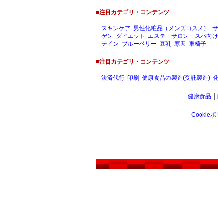
■注目カテゴリ・コンテンツ
スキンケア
男性化粧品（メンズコスメ）
サ
ゲン
ダイエット
エステ・サロン・スパ向け
テイン
ブルーベリー
豆乳
寒天
車椅子
■注目カテゴリ・コンテンツ
決済代行
印刷
健康食品の製造(受託製造)
健康食品
│
Cookie