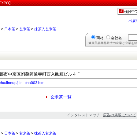
XPO】
検討中
出展
茶
>
日本茶
>
玄米茶
>
抹茶入玄米茶
商材
会社名
健康美容業界最大の企業と企業を結
都府京都市中京区蛸薬師通寺町西入邑粧ビル４Ｆ
/cha/lineup/pin_cha003.htm
玄米茶一覧
インタレストマッチ -
広告の掲載について
茶
>
日本茶
>
玄米茶
>
抹茶入玄米茶