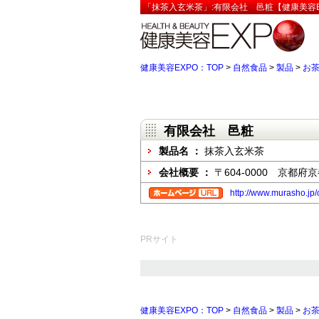
「抹茶入玄米茶」:有限会社 邑粧【健康美容E
健康美容EXPO：TOP
>
自然食品
>
製品
>
お
有限会社 邑粧
製品名 ：
抹茶入玄米茶
会社概要 ：
〒604-0000 京
http://www.murasho.jp
PRサイト
健康美容EXPO：TOP
>
自然食品
>
製品
>
お