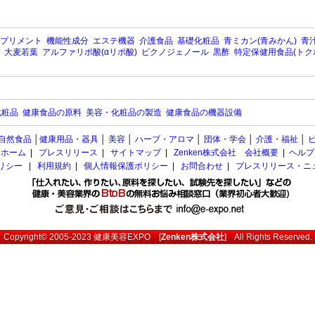
プリメント
機能性成分
エステ機器
介護食品
基礎化粧品
青ミカン(青みかん)
青汁
大麦若葉
アルファリポ酸(αリポ酸)
ピクノジェノール
黒酢
特定保健用食品(トク
化粧品
健康食品の原料
美容・化粧品の製造
健康食品の機器設備
自然食品
│
健康用品・器具
│
美容
│
ハーブ・アロマ
│
団体・学会
│
介護・福祉
│
ホーム
|
プレスリリース
|
サイトマップ
|
Zenken株式会社 会社概要
|
ヘルプ
ポリシー
|
利用規約
|
個人情報保護ポリシー
|
お問合わせ
|
プレスリリース・ニ
Copyright© 2005-2023
健康美容EXPO
[
Zenken株式会社
] All Rights Reserved.