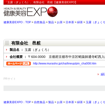
「玉露（ぎょくろ）」:有限会社 邑粧【健康美容EXPO】
健康美容EXPO：TOP
>
自然食品
>
製品
>
お茶
>
日本茶
>
緑茶
>
玉露（ぎょく
有限会社 邑粧
製品名 ：
玉露（ぎょくろ）
会社概要 ：
〒604-0000 京都府京都市中京区蛸薬師通寺町西
http://www.murasho.jp/cha/lineup/pin_cha008.htm
緑
PRサイト
健康美容EXPO：TOP
>
自然食品
>
製品
>
お茶
>
日本茶
>
緑茶
>
玉露（ぎょく