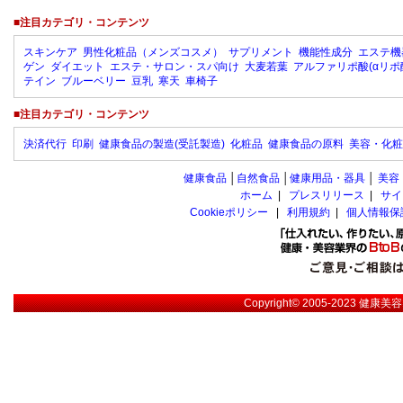
■注目カテゴリ・コンテンツ
スキンケア
男性化粧品（メンズコスメ）
サプリメント
機能性成分
エステ機
ゲン
ダイエット
エステ・サロン・スパ向け
大麦若葉
アルファリポ酸(αリポ
テイン
ブルーベリー
豆乳
寒天
車椅子
■注目カテゴリ・コンテンツ
決済代行
印刷
健康食品の製造(受託製造)
化粧品
健康食品の原料
美容・化粧
健康食品
│
自然食品
│
健康用品・器具
│
美容
ホーム
|
プレスリリース
|
サイ
Cookieポリシー
|
利用規約
|
個人情報保
Copyright© 2005-2023
健康美容