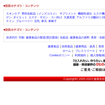
■注目カテゴリ・コンテンツ
スキンケア
男性化粧品（メンズコスメ）
サプリメント
機能性成分
エステ機
ゲン
ダイエット
エステ・サロン・スパ向け
大麦若葉
アルファリポ酸(αリポ
テイン
ブルーベリー
豆乳
寒天
車椅子
■注目カテゴリ・コンテンツ
決済代行
印刷
健康食品の製造(受託製造)
化粧品
健康食品の原料
美容・化粧
健康食品
│
自然食品
│
健康用品・器具
│
美容
ホーム
|
プレスリリース
|
サイ
Cookieポリシー
|
利用規約
|
個人情報保
Copyright© 2005-2023
健康美容