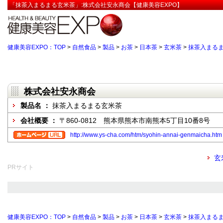
「抹茶入まるまる玄米茶」:株式会社安永商会【健康美容EXPO】
健康美容EXPO：TOP
>
自然食品
>
製品
>
お茶
>
日本茶
>
玄米茶
>
抹茶入まる
株式会社安永商会
製品名 ：
抹茶入まるまる玄米茶
会社概要 ：
〒860-0812 熊本県熊本市南熊本5丁目10番8号
http://www.ys-cha.com/htm/syohin-annai-genmaicha.htm
玄
PRサイト
健康美容EXPO：TOP
>
自然食品
>
製品
>
お茶
>
日本茶
>
玄米茶
>
抹茶入まる