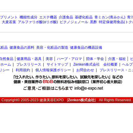
プリメント
機能性成分
エステ機器
介護食品
基礎化粧品
青ミカン(青みかん)
青汁
大麦若葉
アルファリポ酸(αリポ酸)
ピクノジェノール
黒酢
特定保健用食品(トク
化粧品
健康食品の原料
美容・化粧品の製造
健康食品の機器設備
自然食品
│
健康用品・器具
│
美容
│
ハーブ・アロマ
│
団体・学会
│
介護・福祉
│
ホーム
|
プレスリリース
|
サイトマップ
|
Zenken株式会社 会社概要
|
ヘルプ
ポリシー
|
利用規約
|
個人情報保護ポリシー
|
お問合わせ
|
プレスリリース・ニ
Copyright© 2005-2023
健康美容EXPO
[
Zenken株式会社
] All Rights Reserved.