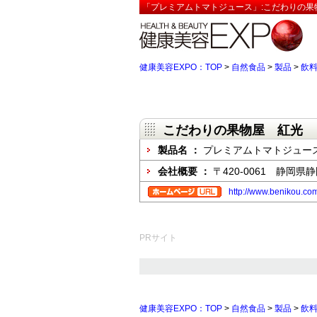
「プレミアムトマトジュース」:こだわりの果
健康美容EXPO：TOP
>
自然食品
>
製品
>
飲
こだわりの果物屋 紅光
製品名 ：
プレミアムトマトジュー
会社概要 ：
〒420-0061 静岡県
http://www.benikou.com
PRサイト
健康美容EXPO：TOP
>
自然食品
>
製品
>
飲