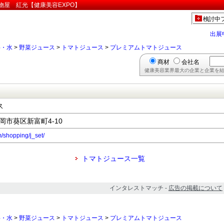
物屋 紅光【健康美容EXPO】
検討中
出展
料・水
>
野菜ジュース
>
トマトジュース
>
プレミアムトマトジュース
商材
会社名
健康美容業界最大の企業と企業を結
ス
静岡市葵区新富町4-10
/shopping/j_set/
トマトジュース一覧
インタレストマッチ -
広告の掲載について
料・水
>
野菜ジュース
>
トマトジュース
>
プレミアムトマトジュース