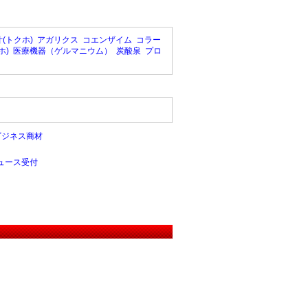
(トクホ)
アガリクス
コエンザイム
コラー
ホ)
医療機器（ゲルマニウム）
炭酸泉
プロ
ビジネス商材
ュース受付