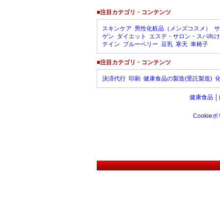
■注目カテゴリ・コンテンツ
スキンケア
男性化粧品（メンズコスメ）
サ
ゲン
ダイエット
エステ・サロン・スパ向け
テイン
ブルーベリー
豆乳
寒天
車椅子
■注目カテゴリ・コンテンツ
決済代行
印刷
健康食品の製造(受託製造)
健康食品
│
Cookie